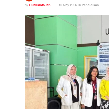
by
Publisinfo.idn
10 May 2026
in
Pendidikan