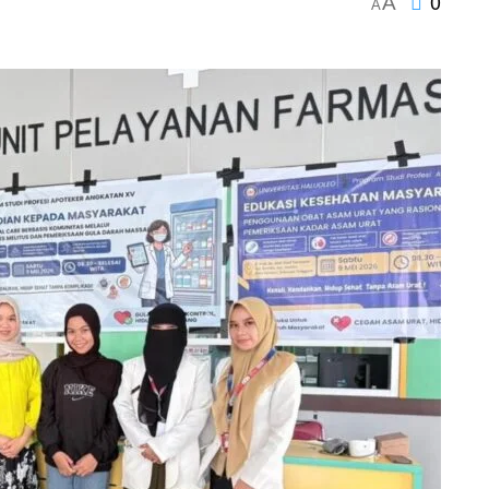
0
A
A