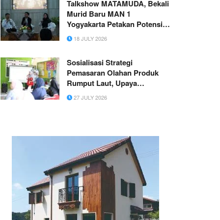
Talkshow MATAMUDA, Bekali
Murid Baru MAN 1
Yogyakarta Petakan Potensi
dan Ukir Prestasi
18 JULY 2026
Sosialisasi Strategi
Pemasaran Olahan Produk
Rumput Laut, Upaya
Mendorong Pemberdayaan
27 JULY 2026
Ekonomi Masyarakat Desa
Bonto Jai