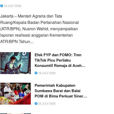
18 JULY 2026
Jakarta – Menteri Agraria dan Tata
Ruang/Kepala Badan Pertanahan Nasional
(ATR/BPN), Nusron Wahid, menyampaikan
laporan realisasi anggaran Kementerian
ATR/BPN Tahun...
Efek FYP dan FOMO: Tren
TikTok Picu Perilaku
Konsumtif Remaja di Aceh
Singkil
19 JULY 2026
Pemerintah Kabupaten
Sumbawa Barat dan Balai
POM di Bima Perkuat Sinergi
Layanan Terpadu Penjaminan
25 JULY 2026
Keamanan Pangan bagi
Masyarakat