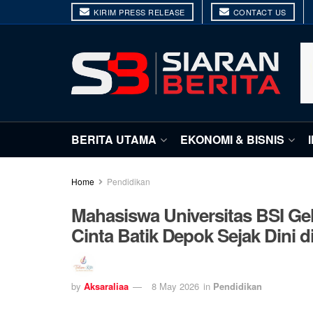
KIRIM PRESS RELEASE
CONTACT US
BERITA UTAMA
EKONOMI & BISNIS
Home
Pendidikan
Mahasiswa Universitas BSI Ge
Cinta Batik Depok Sejak Dini
by
Aksaraliaa
8 May 2026
in
Pendidikan