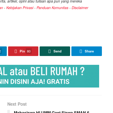
ita, artikel, opini atau tulisan apa pun yang mereka
an
-
Kebijakan Privasi
-
Panduan Komunitas
-
Disclaimer
2
Pin
80
Send
Share
Next Post
Mahasiswa HI UMM Gaet Siswa SMAN 6