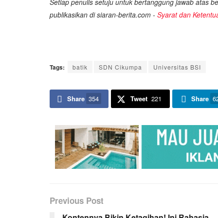
Setiap penulis setuju untuk bertanggung jawab atas ber
publikasikan di siaran-berita.com -
Syarat dan Ketentu
Tags:
batik
SDN Cikumpa
Universitas BSI
Share
354
Tweet
221
Share
6
Previous Post
Kontennya Bikin Ketagihan! Ini Rahasia