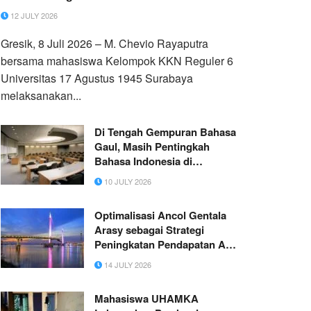
12 JULY 2026
Gresik, 8 Juli 2026 – M. Chevio Rayaputra
bersama mahasiswa Kelompok KKN Reguler 6
Universitas 17 Agustus 1945 Surabaya
melaksanakan...
Di Tengah Gempuran Bahasa
Gaul, Masih Pentingkah
Bahasa Indonesia di
Kampus?
10 JULY 2026
Optimalisasi Ancol Gentala
Arasy sebagai Strategi
Peningkatan Pendapatan Asli
Daerah Kota Jambi
14 JULY 2026
Mahasiswa UHAMKA