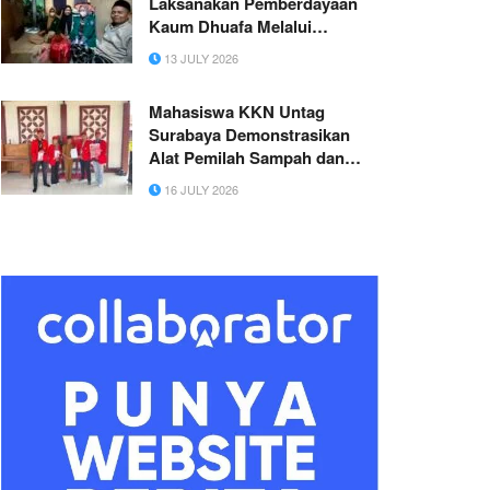
Laksanakan Pemberdayaan
Kaum Dhuafa Melalui
Pengembangan Usaha
13 JULY 2026
Keluarga
Mahasiswa KKN Untag
Surabaya Demonstrasikan
Alat Pemilah Sampah dan
Press Botol di SLB Golokan
16 JULY 2026
Sidayu