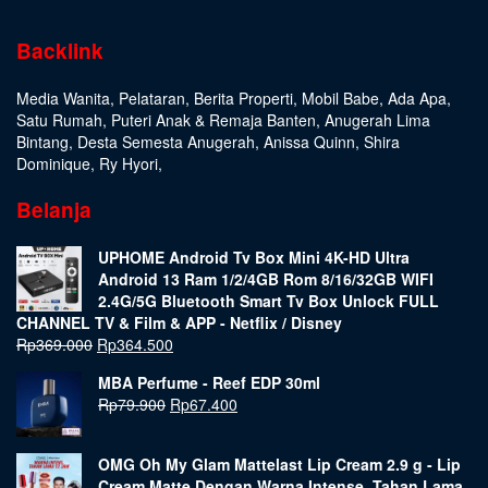
Backlink
Media Wanita
,
Pelataran
,
Berita Properti
,
Mobil Babe
,
Ada Apa
,
Satu Rumah
,
Puteri Anak & Remaja Banten
,
Anugerah Lima
Bintang
,
Desta Semesta Anugerah
,
Anissa Quinn
,
Shira
Dominique
,
Ry Hyori
,
Belanja
UPHOME Android Tv Box Mini 4K-HD Ultra
Android 13 Ram 1/2/4GB Rom 8/16/32GB WIFI
2.4G/5G Bluetooth Smart Tv Box Unlock FULL
CHANNEL TV & Film & APP - Netflix / Disney
Rp
369.000
Rp
364.500
MBA Perfume - Reef EDP 30ml
Rp
79.900
Rp
67.400
OMG Oh My Glam Mattelast Lip Cream 2.9 g - Lip
Cream Matte Dengan Warna Intense, Tahan Lama