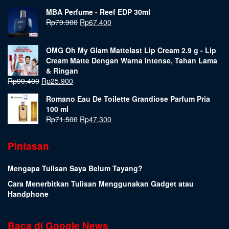
MBA Perfume - Reef EDP 30ml
Rp
79.900
Rp
67.400
OMG Oh My Glam Mattelast Lip Cream 2.9 g - Lip
Cream Matte Dengan Warna Intense, Tahan Lama
& Ringan
Rp
99.400
Rp
25.900
Romano Eau De Toilette Grandiose Parfum Pria
100 ml
Rp
71.500
Rp
47.300
Pintasan
Mengapa Tulisan Saya Belum Tayang?
Cara Menerbitkan Tulisan Menggunakan Gadget atau
Handphone
Baca di Google News