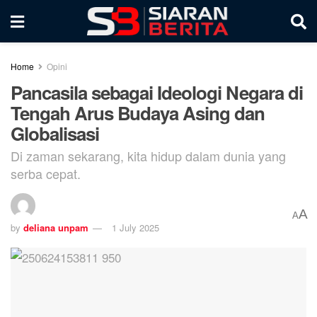
Home
Opini
Pancasila sebagai Ideologi Negara di
Tengah Arus Budaya Asing dan
Globalisasi
Di zaman sekarang, kita hidup dalam dunia yang
serba cepat.
A
A
by
deliana unpam
1 July 2025