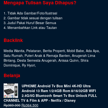
Mengapa Tulisan Saya Dihapus?
1. Tidak Ada Gambar/Foto/Ilustrasi
2. Gambar tidak sesuai dengan tulisan
3. Judul Pakai Huruf Besar Semua
4. Menambahkan Link atau Tautan
Backlink
Media Wanita
,
Pelataran
,
Berita Properti
,
Mobil Babe
,
Ada Apa
,
Satu Rumah
,
Puteri Anak & Remaja Banten
,
Anugerah Lima
Bintang
,
Desta Semesta Anugerah
,
Anissa Quinn
,
Shira
Dominique
,
Ry Hyori
,
Belanja
UPHOME Android Tv Box Mini 4K-HD Ultra
Android 13 Ram 1/2/4GB Rom 8/16/32GB WIFI
2.4G/5G Bluetooth Smart Tv Box Unlock FULL
CHANNEL TV & Film & APP - Netflix / Disney
Rp
369.000
Rp
364.500