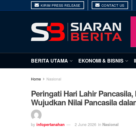
KIRIM PRESS RELEASE
CONTACT US
BERITA UTAMA
EKONOMI & BISNIS
Home
Nasional
Peringati Hari Lahir Pancasil
Wujudkan Nilai Pancasila dala
by
infopertanahan
2 June 2026
in
Nasional