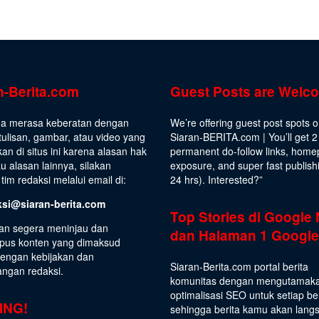
n-Berita.com
Guest Posts are Welc
da merasa keberatan dengan
We’re offering guest post spots 
ulisan, gambar, atau video yang
Siaran-BERITA.com | You’ll get 2
kan di situs ini karena alasan hak
permanent do-follow links, hom
au alasan lainnya, silakan
exposure, and super fast publish
tim redaksi melalui email di:
24 hrs).
Interested
?”
ksi@siaran-berita.com
Top Stories di Google
an segera meninjau dan
dan Halaman 1 Google
us konten yang dimaksud
dengan kebijakan dan
Siaran-Berita.com portal berita
angan redaksi.
komunitas dengan mengutamak
optimalisasi SEO untuk setiap be
ING!
sehingga berita kamu akan lang