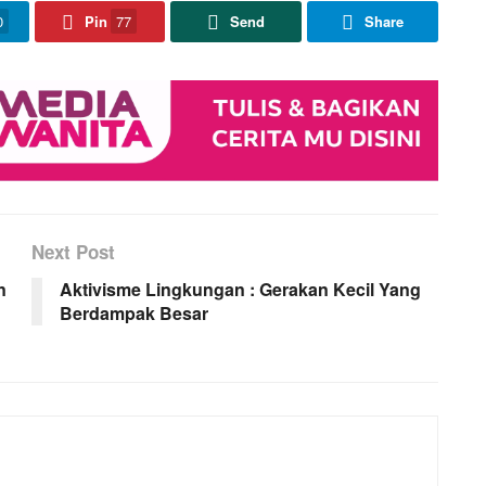
0
Pin
77
Send
Share
Next Post
n
Aktivisme Lingkungan : Gerakan Kecil Yang
Berdampak Besar