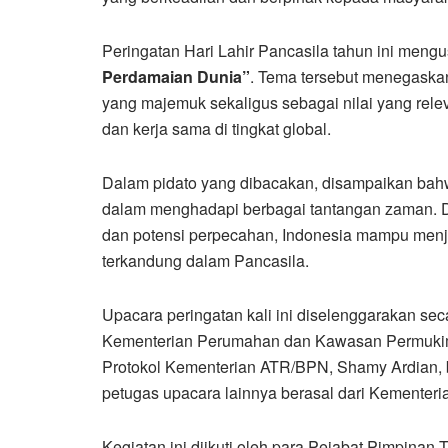
Peringatan Hari Lahir Pancasila tahun ini men
Perdamaian Dunia”
. Tema tersebut menegaska
yang majemuk sekaligus sebagai nilai yang rele
dan kerja sama di tingkat global.
Dalam pidato yang dibacakan, disampaikan bahw
dalam menghadapi berbagai tantangan zaman. Di
dan potensi perpecahan, Indonesia mampu menja
terkandung dalam Pancasila.
Upacara peringatan kali ini diselenggarakan se
Kementerian Perumahan dan Kawasan Permukim
Protokol Kementerian ATR/BPN, Shamy Ardian, b
petugas upacara lainnya berasal dari Kementeri
Kegiatan ini diikuti oleh para Pejabat Pimpinan 