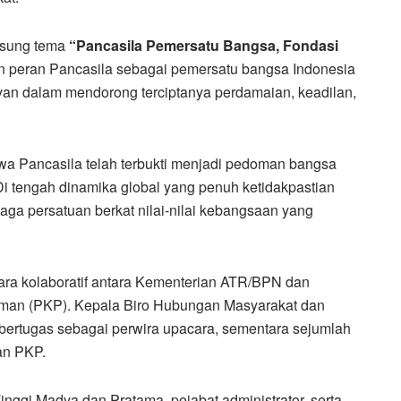
gusung tema
“Pancasila Pemersatu Bangsa, Fondasi
n peran Pancasila sebagai pemersatu bangsa Indonesia
van dalam mendorong terciptanya perdamaian, keadilan,
a Pancasila telah terbukti menjadi pedoman bangsa
 tengah dinamika global yang penuh ketidakpastian
ga persatuan berkat nilai-nilai kebangsaan yang
cara kolaboratif antara Kementerian ATR/BPN dan
an (PKP). Kepala Biro Hubungan Masyarakat dan
ertugas sebagai perwira upacara, sementara sejumlah
an PKP.
Tinggi Madya dan Pratama, pejabat administrator, serta