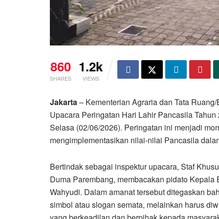
860
1.2k
SHARES
VIEWS
Jakarta
– Kementerian Agraria dan Tata Ruang
Upacara Peringatan Hari Lahir Pancasila Tahun
Selasa (02/06/2026). Peringatan ini menjadi 
mengimplementasikan nilai-nilai Pancasila dal
Bertindak sebagai inspektur upacara, Staf Khu
Duma Parembang, membacakan pidato Kepala Ba
Wahyudi. Dalam amanat tersebut ditegaskan bahwa
simbol atau slogan semata, melainkan harus di
yang berkeadilan dan berpihak kepada masyarak