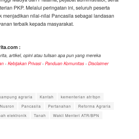
ian PKP. Melalui peringatan ini, seluruh peserta
menjadikan nilai-nilai Pancasila sebagai landasan
anan terbaik kepada masyarakat.
ita.com :
ita, artikel, opini atau tulisan apa pun yang mereka
an
-
Kebijakan Privasi
-
Panduan Komunitas
-
Disclaimer
kampung agraria
Kantah
kementerian atr/bpn
 Nusron
Pancasila
Pertanahan
Reforma Agraria
nah elektronik
Tanah
Wakil Menteri ATR/BPN