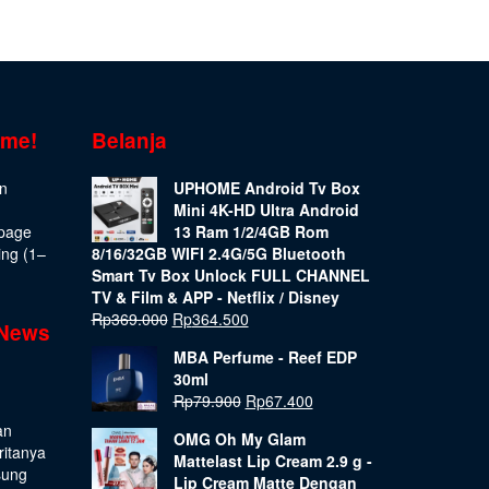
ome!
Belanja
on
UPHOME Android Tv Box
Mini 4K-HD Ultra Android
epage
13 Ram 1/2/4GB Rom
ing (1–
8/16/32GB WIFI 2.4G/5G Bluetooth
Smart Tv Box Unlock FULL CHANNEL
TV & Film & APP - Netflix / Disney
Rp
369.000
Rp
364.500
 News
MBA Perfume - Reef EDP
30ml
Rp
79.900
Rp
67.400
an
OMG Oh My Glam
ritanya
Mattelast Lip Cream 2.9 g -
sung
Lip Cream Matte Dengan