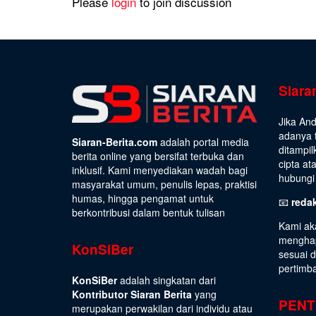
Please
login
to join discussion
Siara
Jika An
adanya t
Siaran-Berita.com
adalah portal media
ditampil
berita online yang bersifat terbuka dan
cipta at
inklusif. Kami menyediakan wadah bagi
hubungi 
masyarakat umum, penulis lepas, praktisi
humas, hingga pengamat untuk
📧
reda
berkontribusi dalam bentuk tulisan
Kami ak
menghap
KonSiBer
sesuai 
pertimb
KonSiBer
adalah singkatan dari
Kontributor Siaran Berita
yang
PENT
merupakan perwakilan dari individu atau