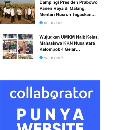
Dampingi Presiden Prabowo
Panen Raya di Malang,
Menteri Nusron Tegaskan
Ketahanan Pangan Dimulai
18 JULY 2026
dari Kepastian Hukum Tanah
Wujudkan UMKM Naik Kelas,
Mahasiswa KKN Nusantara
Kelompok 4 Gelar
Pendampingan Sertifikasi
30 JULY 2026
Halal di Desa Lebak
Parahiang