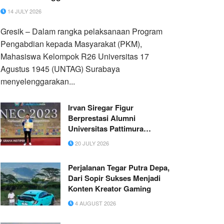
Penggiling Daging Manual
14 JULY 2026
Gresik – Dalam rangka pelaksanaan Program
Pengabdian kepada Masyarakat (PKM),
Mahasiswa Kelompok R26 Universitas 17
Agustus 1945 (UNTAG) Surabaya
menyelenggarakan...
Irvan Siregar Figur
Berprestasi Alumni
Universitas Pattimura
Tunjukkan Kualitas Akademik
20 JULY 2026
Nasional Berawal dari
Keberanian Mengikuti
Perjalanan Tegar Putra Depa,
Kompetisi Ilmiah
Dari Sopir Sukses Menjadi
Konten Kreator Gaming
4 AUGUST 2026