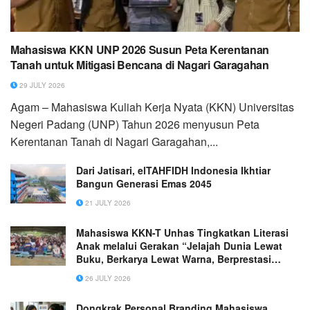
Mahasiswa KKN UNP 2026 Susun Peta Kerentanan
Tanah untuk Mitigasi Bencana di Nagari Garagahan
29 JULY 2026
Agam – Mahasiswa Kuliah Kerja Nyata (KKN) Universitas
Negeri Padang (UNP) Tahun 2026 menyusun Peta
Kerentanan Tanah di Nagari Garagahan,...
Dari Jatisari, elTAHFIDH Indonesia Ikhtiar
Bangun Generasi Emas 2045
21 JULY 2026
Mahasiswa KKN-T Unhas Tingkatkan Literasi
Anak melalui Gerakan “Jelajah Dunia Lewat
Buku, Berkarya Lewat Warna, Berprestasi
Lewat Cerita” sebagai Upaya Menumbuhkan
26 JULY 2026
Minat Baca dalam Peringatan Hari Anak
Nasional
Dongkrak Personal Branding Mahasiswa,