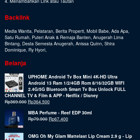
4. Menambahkan Link atau Tautan
Backlink
Media Wanita
,
Pelataran
,
Berita Properti
,
Mobil Babe
,
Ada Apa
,
Satu Rumah
,
Puteri Anak & Remaja Banten
,
Anugerah Lima
Bintang
,
Desta Semesta Anugerah
,
Anissa Quinn
,
Shira
Dominique
,
Ry Hyori
,
Belanja
UPHOME Android Tv Box Mini 4K-HD Ultra
Android 13 Ram 1/2/4GB Rom 8/16/32GB WIFI
2.4G/5G Bluetooth Smart Tv Box Unlock FULL
CHANNEL TV & Film & APP - Netflix / Disney
Rp
369.000
Rp
364.500
MBA Perfume - Reef EDP 30ml
Rp
79.900
Rp
67.400
OMG Oh My Glam Mattelast Lip Cream 2.9 g - Lip