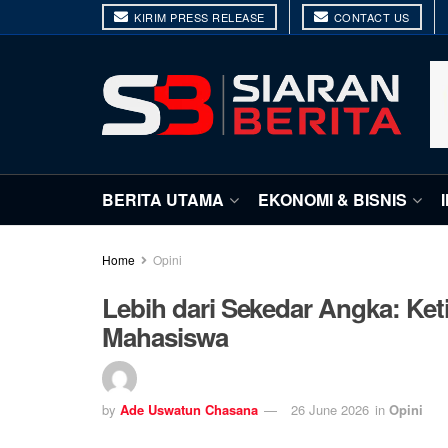
KIRIM PRESS RELEASE
CONTACT US
BERITA UTAMA
EKONOMI & BISNIS
Home
Opini
Lebih dari Sekedar Angka: Ke
Mahasiswa
by
Ade Uswatun Chasana
26 June 2026
in
Opini