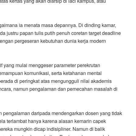
as kertas yang akan diarsip di laci kampus, atau
gaimana ia menata masa depannya. Di dinding kamar,
a justru papan tulis putih penuh coretan target deadline
n dengan pergeseran kebutuhan dunia kerja modern
eatif yang mulai menggeser parameter perekrutan
, kemampuan komunikasi, serta ketahanan mental
i berada di peringkat atas mengungguli nilai akademis
ancara, namun pengalaman dan pemecahan masalah di
 pengalaman daripada mendengarkan dosen yang tidak
la terlambat hanya karena alasan kemarin capek
ereka mungkin dicap indisipliner. Namun di balik