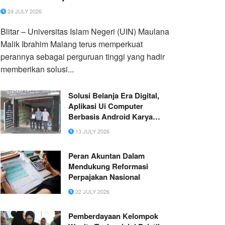
Governance
24 JULY 2026
Blitar – Universitas Islam Negeri (UIN) Maulana
Malik Ibrahim Malang terus memperkuat
perannya sebagai perguruan tinggi yang hadir
memberikan solusi...
Solusi Belanja Era Digital,
Aplikasi Ui Computer
Berbasis Android Karya
Mahasiswa ISB Atma Luhur
13 JULY 2026
Hadirkan Pengalaman Belanja
Online Bagi Toko Laptop
Peran Akuntan Dalam
Second Ui Computer
Mendukung Reformasi
Pangkalpinang
Perpajakan Nasional
22 JULY 2026
Pemberdayaan Kelompok