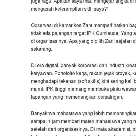
juga ragu, Apakah saya mau mengejar angka di at
mengasah keterampilan skill saya?”
Observasi di kamar kos Zani memperlihatkan ba
tidak ada pajangan target IPK Cumlaude. Yang ad
di organisasinya. Apa yang dipilih Zani sejala
sekarang.
Di era digital, banyak korporasi dan industri kr
karyawan. Portofolio kerja, rekam jejak proyek
menghadapi tekanan (soft skills) kini sering kal
murni. IPK tinggi memang membuka pintu waw
lapangan yang memenangkan persaingan.
Banyaknya mahasiswa yang lebih mementingkan
sampai 1 jam memberi materi,mahasiswa yang re
setelah dari organisasinya. Di mata akademisi, m