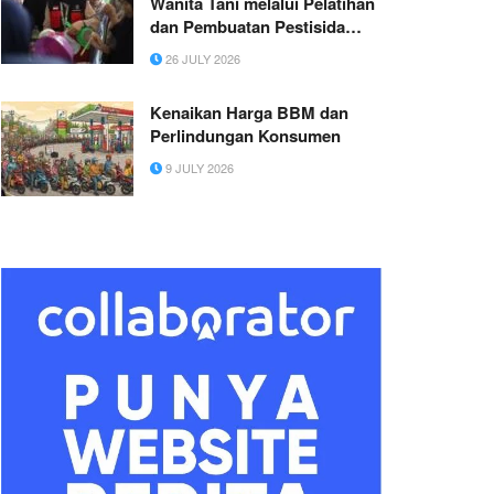
Wanita Tani melalui Pelatihan
dan Pembuatan Pestisida
Nabati Berbasis Bahan Alami
26 JULY 2026
Lokal
Kenaikan Harga BBM dan
Perlindungan Konsumen
9 JULY 2026