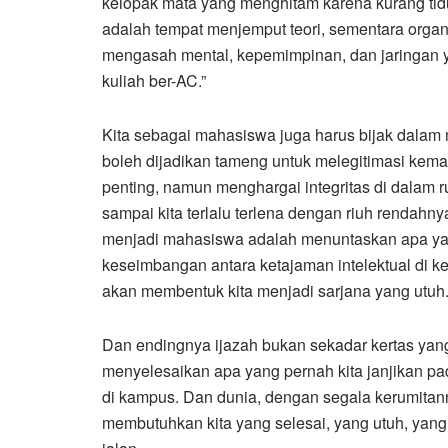
kelopak mata yang menghitam karena kurang tidur
adalah tempat menjemput teori, sementara orga
mengasah mental, kepemimpinan, dan jaringan y
kuliah ber-AC.”
Kita sebagai mahasiswa juga harus bijak dalam m
boleh dijadikan tameng untuk melegitimasi kema
penting, namun menghargai integritas di dalam 
sampai kita terlalu terlena dengan riuh rendah
menjadi mahasiswa adalah menuntaskan apa yang
keseimbangan antara ketajaman intelektual di k
akan membentuk kita menjadi sarjana yang utuh.
Dan endingnya ijazah bukan sekadar kertas yang
menyelesaikan apa yang pernah kita janjikan pada
di kampus. Dan dunia, dengan segala kerumitan
membutuhkan kita yang selesai, yang utuh, yang 