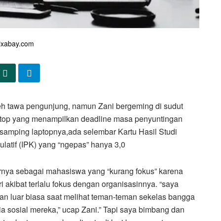
ixabay.com
eh tawa pengunjung, namun Zani bergeming di sudut
ptop yang menampilkan deadline masa penyuntingan
i samping laptopnya,ada selembar Kartu Hasil Studi
latif (IPK) yang “ngepas” hanya 3,0
rnya sebagai mahasiswa yang “kurang fokus” karena
ri akibat terlalu fokus dengan organisasinnya. “saya
an luar biasa saat melihat teman-teman sekelas bangga
 sosial mereka,” ucap Zani.” Tapi saya bimbang dan