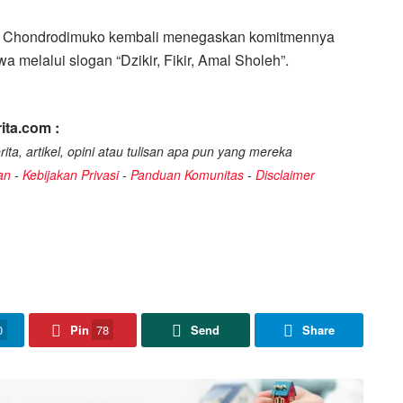
ah” Chondrodimuko kembali menegaskan komitmennya
 melalui slogan “Dzikir, Fikir, Amal Sholeh”.
ita.com :
ita, artikel, opini atau tulisan apa pun yang mereka
an
-
Kebijakan Privasi
-
Panduan Komunitas
-
Disclaimer
0
Pin
78
Send
Share