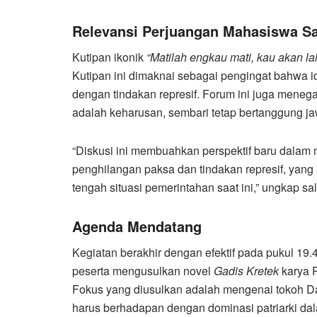
Relevansi Perjuangan Mahasiswa Sa
Kutipan ikonik
“Matilah engkau mati, kau akan lahi
Kutipan ini dimaknai sebagai pengingat bahwa i
dengan tindakan represif. Forum ini juga mene
adalah keharusan, sembari tetap bertanggung j
“Diskusi ini membuahkan perspektif baru dalam
penghilangan paksa dan tindakan represif, yang 
tengah situasi pemerintahan saat ini,” ungkap sa
Agenda Mendatang
Kegiatan berakhir dengan efektif pada pukul 19.46 
peserta mengusulkan novel
Gadis Kretek
karya R
Fokus yang diusulkan adalah mengenai tokoh Da
harus berhadapan dengan dominasi patriarki dal