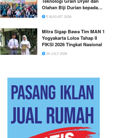
Teknologi Grain Dryer dan
Olahan Biji Durian kepada
Masyarakat Desa Jombok
5 AUGUST 2026
Mitra Sigap Bawa Tim MAN 1
Yogyakarta Lolos Tahap II
FIKSI 2026 Tingkat Nasional
29 JULY 2026