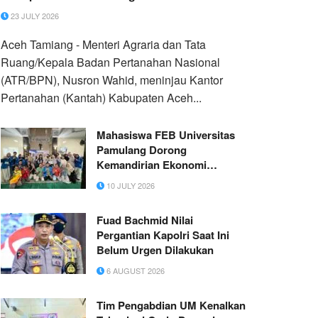
23 JULY 2026
Aceh Tamiang - Menteri Agraria dan Tata
Ruang/Kepala Badan Pertanahan Nasional
(ATR/BPN), Nusron Wahid, meninjau Kantor
Pertanahan (Kantah) Kabupaten Aceh...
Mahasiswa FEB Universitas
Pamulang Dorong
Kemandirian Ekonomi
Masyarakat melalui Literasi
10 JULY 2026
Digital dan Pemanfaatan
Artificial Intelligence
Fuad Bachmid Nilai
Pergantian Kapolri Saat Ini
Belum Urgen Dilakukan
6 AUGUST 2026
Tim Pengabdian UM Kenalkan