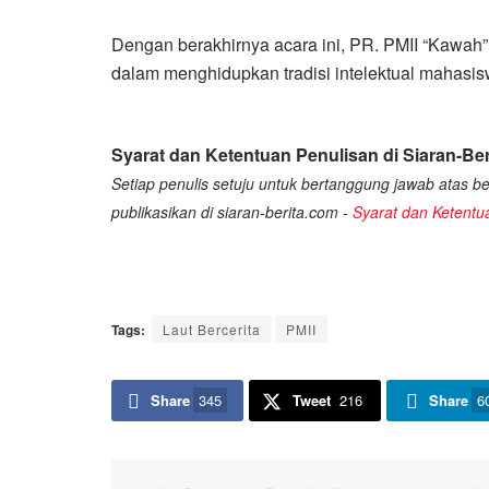
Dengan berakhirnya acara ini, PR. PMII “Kaw
dalam menghidupkan tradisi intelektual mahasiswa
Syarat dan Ketentuan Penulisan di Siaran-Ber
Setiap penulis setuju untuk bertanggung jawab atas ber
publikasikan di siaran-berita.com -
Syarat dan Ketentu
Tags:
Laut Bercerita
PMII
Share
345
Tweet
216
Share
6