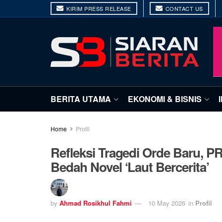
KIRIM PRESS RELEASE
CONTACT US
BERITA UTAMA
EKONOMI & BISNIS
Home
Profil
Refleksi Tragedi Orde Baru, 
Bedah Novel ‘Laut Bercerita’
by
Ahmad Rosikhul Fahmi
10 May 2026
in
Profil