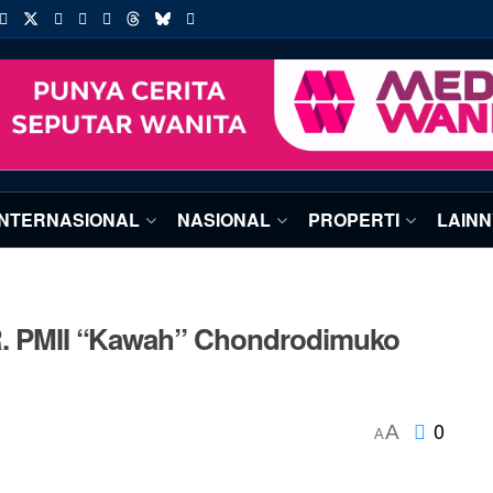
INTERNASIONAL
NASIONAL
PROPERTI
LAIN
PR. PMII “Kawah” Chondrodimuko
0
A
A