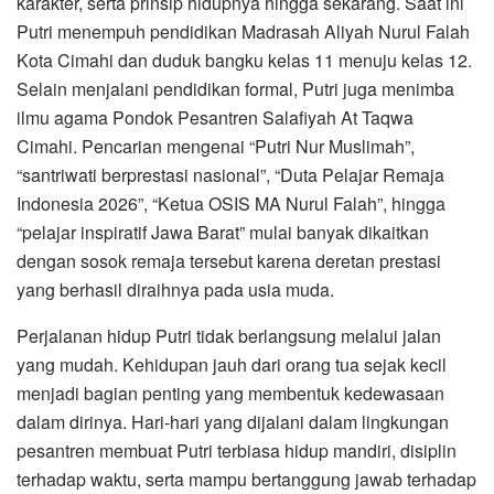
karakter, serta prinsip hidupnya hingga sekarang. Saat ini
Putri menempuh pendidikan Madrasah Aliyah Nurul Falah
Kota Cimahi dan duduk bangku kelas 11 menuju kelas 12.
Selain menjalani pendidikan formal, Putri juga menimba
ilmu agama Pondok Pesantren Salafiyah At Taqwa
Cimahi. Pencarian mengenai “Putri Nur Muslimah”,
“santriwati berprestasi nasional”, “Duta Pelajar Remaja
Indonesia 2026”, “Ketua OSIS MA Nurul Falah”, hingga
“pelajar inspiratif Jawa Barat” mulai banyak dikaitkan
dengan sosok remaja tersebut karena deretan prestasi
yang berhasil diraihnya pada usia muda.
Perjalanan hidup Putri tidak berlangsung melalui jalan
yang mudah. Kehidupan jauh dari orang tua sejak kecil
menjadi bagian penting yang membentuk kedewasaan
dalam dirinya. Hari-hari yang dijalani dalam lingkungan
pesantren membuat Putri terbiasa hidup mandiri, disiplin
terhadap waktu, serta mampu bertanggung jawab terhadap