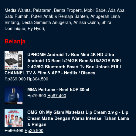
Media Wanita
,
Pelataran
,
Berita Properti
,
Mobil Babe
,
Ada Apa
,
Satu Rumah
,
Puteri Anak & Remaja Banten
,
Anugerah Lima
Bintang
,
Desta Semesta Anugerah
,
Anissa Quinn
,
Shira
Dominique
,
Ry Hyori
,
Belanja
UPHOME Android Tv Box Mini 4K-HD Ultra
Android 13 Ram 1/2/4GB Rom 8/16/32GB WIFI
2.4G/5G Bluetooth Smart Tv Box Unlock FULL
CHANNEL TV & Film & APP - Netflix / Disney
Rp
369.000
Rp
364.500
MBA Perfume - Reef EDP 30ml
Rp
79.900
Rp
67.400
OMG Oh My Glam Mattelast Lip Cream 2.9 g - Lip
Cream Matte Dengan Warna Intense, Tahan Lama
& Ringan
Rp
99.400
Rp
25.900