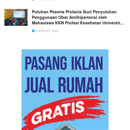
Puluhan Peserta Prolanis Ikuti Penyuluhan
Penggunaan Obat Antihipertensi oleh
Mahasiswa KKN Profesi Kesehatan Universitas
Hasanuddin
4 AUGUST 2026