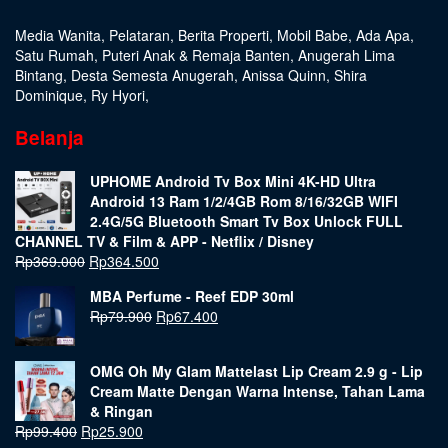
Media Wanita
,
Pelataran
,
Berita Properti
,
Mobil Babe
,
Ada Apa
,
Satu Rumah
,
Puteri Anak & Remaja Banten
,
Anugerah Lima
Bintang
,
Desta Semesta Anugerah
,
Anissa Quinn
,
Shira
Dominique
,
Ry Hyori
,
Belanja
UPHOME Android Tv Box Mini 4K-HD Ultra
Android 13 Ram 1/2/4GB Rom 8/16/32GB WIFI
2.4G/5G Bluetooth Smart Tv Box Unlock FULL
CHANNEL TV & Film & APP - Netflix / Disney
Rp
369.000
Rp
364.500
MBA Perfume - Reef EDP 30ml
Rp
79.900
Rp
67.400
OMG Oh My Glam Mattelast Lip Cream 2.9 g - Lip
Cream Matte Dengan Warna Intense, Tahan Lama
& Ringan
Rp
99.400
Rp
25.900