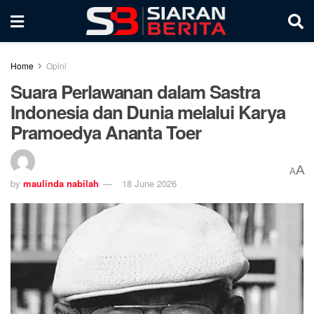
Home
Opini
Suara Perlawanan dalam Sastra
Indonesia dan Dunia melalui Karya
Pramoedya Ananta Toer
A
A
by
maulinda nabilah
18 June 2026