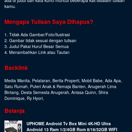
ada di judul dan kata kunci muncul beberapa kali didalam tulisan
kamu.
Mengapa Tulisan Saya Dihapus?
1. Tidak Ada Gambar/Foto/Ilustrasi
2. Gambar tidak sesuai dengan tulisan
3. Judul Pakai Huruf Besar Semua
4. Menambahkan Link atau Tautan
Backlink
Media Wanita
,
Pelataran
,
Berita Properti
,
Mobil Babe
,
Ada Apa
,
Satu Rumah
,
Puteri Anak & Remaja Banten
,
Anugerah Lima
Bintang
,
Desta Semesta Anugerah
,
Anissa Quinn
,
Shira
Dominique
,
Ry Hyori
,
Belanja
UPHOME Android Tv Box Mini 4K-HD Ultra
Android 13 Ram 1/2/4GB Rom 8/16/32GB WIFI