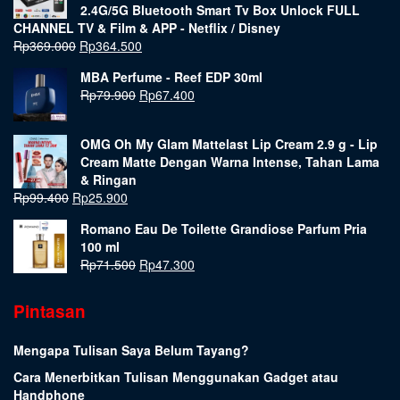
2.4G/5G Bluetooth Smart Tv Box Unlock FULL
CHANNEL TV & Film & APP - Netflix / Disney
Rp
369.000
Rp
364.500
MBA Perfume - Reef EDP 30ml
Rp
79.900
Rp
67.400
OMG Oh My Glam Mattelast Lip Cream 2.9 g - Lip
Cream Matte Dengan Warna Intense, Tahan Lama
& Ringan
Rp
99.400
Rp
25.900
Romano Eau De Toilette Grandiose Parfum Pria
100 ml
Rp
71.500
Rp
47.300
Pintasan
Mengapa Tulisan Saya Belum Tayang?
Cara Menerbitkan Tulisan Menggunakan Gadget atau
Handphone