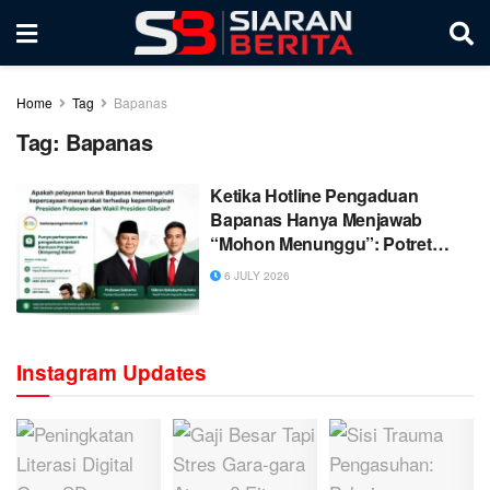
Home
Tag
Bapanas
Tag:
Bapanas
Ketika Hotline Pengaduan
Bapanas Hanya Menjawab
“Mohon Menunggu”: Potret
Akuntabilitas Pelayanan Publik
6 JULY 2026
Instagram Updates