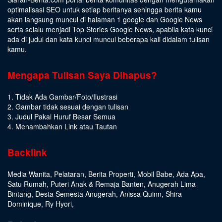
optimalisasi SEO untuk setiap beritanya sehingga berita kamu
akan langsung muncul di halaman 1 google dan Google News
serta selalu menjadi Top Stories Google News, apabila kata kunci
ada di judul dan kata kunci muncul beberapa kali didalam tulisan
kamu.
Mengapa Tulisan Saya Dihapus?
1. Tidak Ada Gambar/Foto/Ilustrasi
2. Gambar tidak sesuai dengan tulisan
3. Judul Pakai Huruf Besar Semua
4. Menambahkan Link atau Tautan
Backlink
Media Wanita
,
Pelataran
,
Berita Properti
,
Mobil Babe
,
Ada Apa
,
Satu Rumah
,
Puteri Anak & Remaja Banten
,
Anugerah Lima
Bintang
,
Desta Semesta Anugerah
,
Anissa Quinn
,
Shira
Dominique
,
Ry Hyori
,