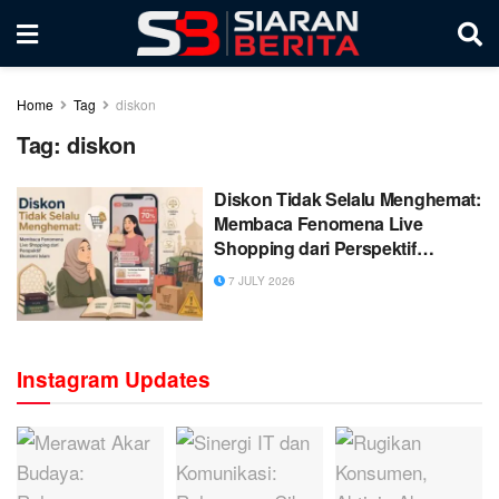
Home
Tag
diskon
Tag:
diskon
Diskon Tidak Selalu Menghemat:
Membaca Fenomena Live
Shopping dari Perspektif
Ekonomi Islam
7 JULY 2026
Instagram Updates