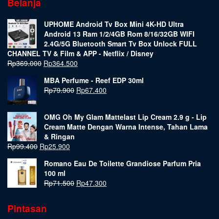
Belanja
UPHOME Android Tv Box Mini 4K-HD Ultra
Android 13 Ram 1/2/4GB Rom 8/16/32GB WIFI
2.4G/5G Bluetooth Smart Tv Box Unlock FULL
CHANNEL TV & Film & APP - Netflix / Disney
Rp
369.000
Rp
364.500
MBA Perfume - Reef EDP 30ml
Rp
79.900
Rp
67.400
OMG Oh My Glam Mattelast Lip Cream 2.9 g - Lip
Cream Matte Dengan Warna Intense, Tahan Lama
& Ringan
Rp
99.400
Rp
25.900
Romano Eau De Toilette Grandiose Parfum Pria
100 ml
Rp
71.500
Rp
47.300
Pintasan