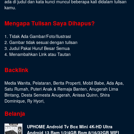
ada di judul dan kata kunci muncul beberapa kali didalam tulisan
kamu.
Mengapa Tulisan Saya Dihapus?
1. Tidak Ada Gambar/Foto/Ilustrasi
2. Gambar tidak sesuai dengan tulisan
3. Judul Pakai Huruf Besar Semua
4. Menambahkan Link atau Tautan
Backlink
Media Wanita
,
Pelataran
,
Berita Properti
,
Mobil Babe
,
Ada Apa
,
Satu Rumah
,
Puteri Anak & Remaja Banten
,
Anugerah Lima
Bintang
,
Desta Semesta Anugerah
,
Anissa Quinn
,
Shira
Dominique
,
Ry Hyori
,
Belanja
UPHOME Android Tv Box Mini 4K-HD Ultra
Android 13 Ram 1/2/4GB Rom 8/16/32GB WIFI