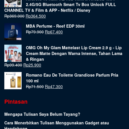
2.4G/5G Bluetooth Smart Tv Box Unlock FULL
CHANNEL TV & Film & APP - Netflix / Disney
Rp
369.000
Rp
364.500
MBA Perfume - Reef EDP 30ml
Rp
79.900
Rp
67.400
OMG Oh My Glam Mattelast Lip Cream 2.9 g - Lip
Cream Matte Dengan Warna Intense, Tahan Lama
& Ringan
Rp
99.400
Rp
25.900
Romano Eau De Toilette Grandiose Parfum Pria
100 ml
Rp
71.500
Rp
47.300
Pintasan
Mengapa Tulisan Saya Belum Tayang?
Cara Menerbitkan Tulisan Menggunakan Gadget atau
Handphone