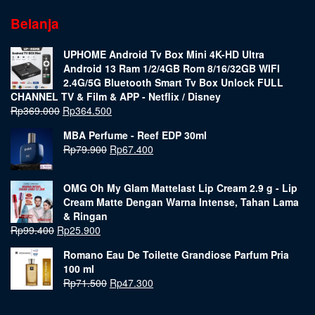
Belanja
UPHOME Android Tv Box Mini 4K-HD Ultra
Android 13 Ram 1/2/4GB Rom 8/16/32GB WIFI
2.4G/5G Bluetooth Smart Tv Box Unlock FULL
CHANNEL TV & Film & APP - Netflix / Disney
Rp
369.000
Rp
364.500
MBA Perfume - Reef EDP 30ml
Rp
79.900
Rp
67.400
OMG Oh My Glam Mattelast Lip Cream 2.9 g - Lip
Cream Matte Dengan Warna Intense, Tahan Lama
& Ringan
Rp
99.400
Rp
25.900
Romano Eau De Toilette Grandiose Parfum Pria
100 ml
Rp
71.500
Rp
47.300