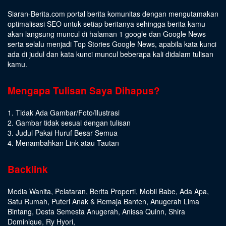
Siaran-Berita.com portal berita komunitas dengan mengutamakan
optimalisasi SEO untuk setiap beritanya sehingga berita kamu
akan langsung muncul di halaman 1 google dan Google News
serta selalu menjadi Top Stories Google News, apabila kata kunci
ada di judul dan kata kunci muncul beberapa kali didalam tulisan
kamu.
Mengapa Tulisan Saya Dihapus?
1. Tidak Ada Gambar/Foto/Ilustrasi
2. Gambar tidak sesuai dengan tulisan
3. Judul Pakai Huruf Besar Semua
4. Menambahkan Link atau Tautan
Backlink
Media Wanita
,
Pelataran
,
Berita Properti
,
Mobil Babe
,
Ada Apa
,
Satu Rumah
,
Puteri Anak & Remaja Banten
,
Anugerah Lima
Bintang
,
Desta Semesta Anugerah
,
Anissa Quinn
,
Shira
Dominique
,
Ry Hyori
,