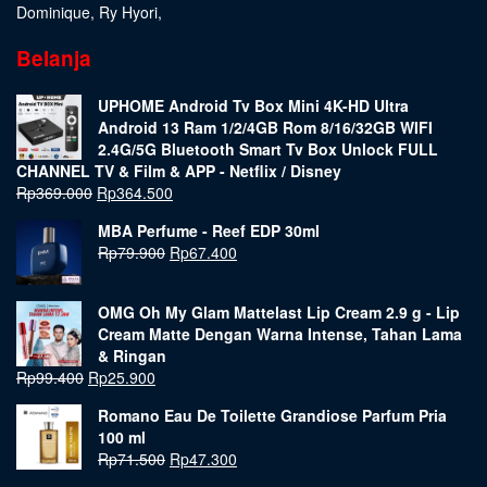
Dominique
,
Ry Hyori
,
Belanja
UPHOME Android Tv Box Mini 4K-HD Ultra
Android 13 Ram 1/2/4GB Rom 8/16/32GB WIFI
2.4G/5G Bluetooth Smart Tv Box Unlock FULL
CHANNEL TV & Film & APP - Netflix / Disney
Rp
369.000
Rp
364.500
MBA Perfume - Reef EDP 30ml
Rp
79.900
Rp
67.400
OMG Oh My Glam Mattelast Lip Cream 2.9 g - Lip
Cream Matte Dengan Warna Intense, Tahan Lama
& Ringan
Rp
99.400
Rp
25.900
Romano Eau De Toilette Grandiose Parfum Pria
100 ml
Rp
71.500
Rp
47.300