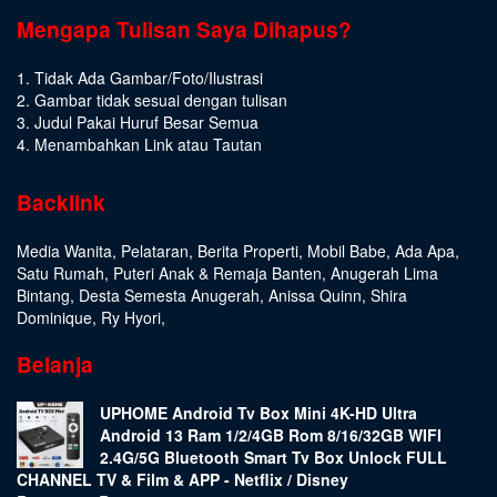
Mengapa Tulisan Saya Dihapus?
1. Tidak Ada Gambar/Foto/Ilustrasi
2. Gambar tidak sesuai dengan tulisan
3. Judul Pakai Huruf Besar Semua
4. Menambahkan Link atau Tautan
Backlink
Media Wanita
,
Pelataran
,
Berita Properti
,
Mobil Babe
,
Ada Apa
,
Satu Rumah
,
Puteri Anak & Remaja Banten
,
Anugerah Lima
Bintang
,
Desta Semesta Anugerah
,
Anissa Quinn
,
Shira
Dominique
,
Ry Hyori
,
Belanja
UPHOME Android Tv Box Mini 4K-HD Ultra
Android 13 Ram 1/2/4GB Rom 8/16/32GB WIFI
2.4G/5G Bluetooth Smart Tv Box Unlock FULL
CHANNEL TV & Film & APP - Netflix / Disney