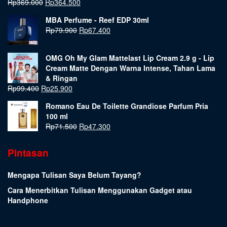
Rp
369.000
Rp
364.500
MBA Perfume - Reef EDP 30ml
Rp
79.900
Rp
67.400
OMG Oh My Glam Mattelast Lip Cream 2.9 g - Lip
Cream Matte Dengan Warna Intense, Tahan Lama
& Ringan
Rp
99.400
Rp
25.900
Romano Eau De Toilette Grandiose Parfum Pria
100 ml
Rp
71.500
Rp
47.300
Pintasan
Mengapa Tulisan Saya Belum Tayang?
Cara Menerbitkan Tulisan Menggunakan Gadget atau
Handphone