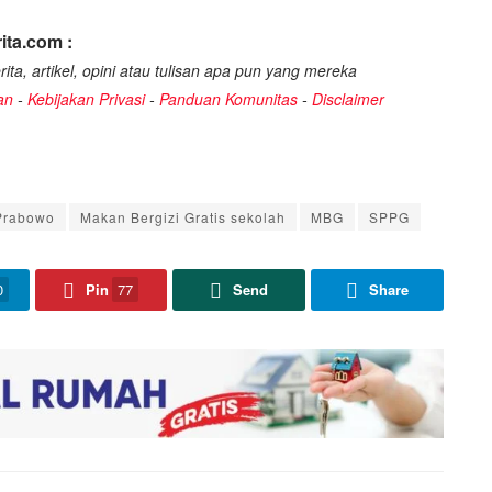
ita.com :
ita, artikel, opini atau tulisan apa pun yang mereka
an
-
Kebijakan Privasi
-
Panduan Komunitas
-
Disclaimer
 Prabowo
Makan Bergizi Gratis sekolah
MBG
SPPG
0
Pin
77
Send
Share