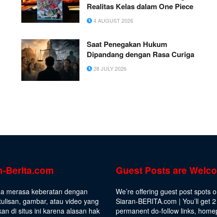
Realitas Kelas dalam One Piece
4 AUGUST 2026
Saat Penegakan Hukum
Dipandang dengan Rasa Curiga
28 JULY 2026
n-Berita.com
Guest Posts are Welc
da merasa keberatan dengan
We’re offering guest post spots 
ulisan, gambar, atau video yang
Siaran-BERITA.com | You’ll get 2
kan di situs ini karena alasan hak
permanent do-follow links, hom