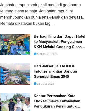
Jembatan rapuh seringkali menjadi gambaran
tentang masa remaja. Jembatan rapuh ini
menghubungkan dunia anak-anak dan dewasa.
Remaja dikatakan bukan lagi...
Berbagi Ilmu dari Dapur Hotel
ke Masyarakat: Pengalaman
KKN Melalui Cooking Class di
Desa ITCI
5 AUGUST 2026
Dari Jatisari, elTAHFIDH
Indonesia Ikhtiar Bangun
Generasi Emas 2045
21 JULY 2026
Kantor Pertanahan Kota
Lhokseumawe Laksanakan
Pengukuran Persil untuk