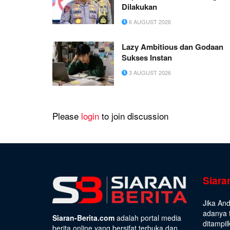
Dilakukan
6 AUGUST 2026
Lazy Ambitious dan Godaan
Sukses Instan
3 AUGUST 2026
Please
login
to join discussion
Siara
Jika An
adanya t
Siaran-Berita.com
adalah portal media
ditampil
berita online yang bersifat terbuka dan