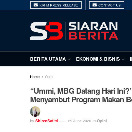
KIRIM PRESS RELEASE
CONTACT US
BERITA UTAMA
EKONOMI & BISNIS
Home
Opini
“Ummi, MBG Datang Hari Ini?
Menyambut Program Makan Ber
by
ShirenSafitri
29 June 2026
in
Opini