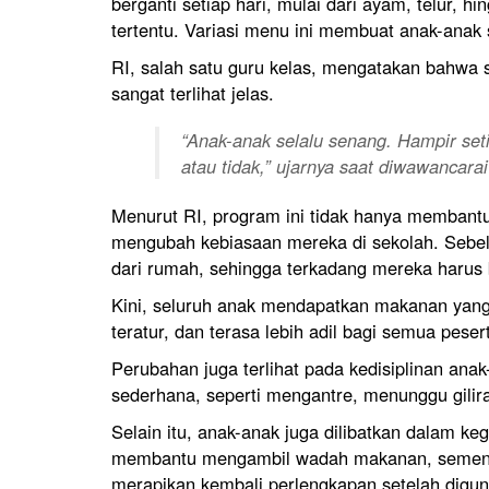
berganti setiap hari, mulai dari ayam, telur, 
tertentu. Variasi menu ini membuat anak-ana
RI, salah satu guru kelas, mengatakan bahwa 
sangat terlihat jelas.
“Anak-anak selalu senang. Hampir se
atau tidak,” ujarnya saat diwawancara
Menurut RI, program ini tidak hanya membantu
mengubah kebiasaan mereka di sekolah. Seb
dari rumah, sehingga terkadang mereka harus
Kini, seluruh anak mendapatkan makanan yang
teratur, dan terasa lebih adil bagi semua pesert
Perubahan juga terlihat pada kedisiplinan ana
sederhana, seperti mengantre, menunggu gilir
Selain itu, anak-anak juga dilibatkan dalam k
membantu mengambil wadah makanan, sement
merapikan kembali perlengkapan setelah digu