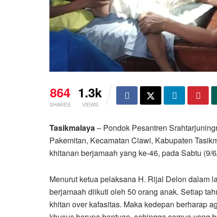
864
1.3k
SHARES
VIEWS
Tasikmalaya
– Pondok Pesantren Srahtarjuning
Pakemitan, Kecamatan Ciawi, Kabupaten Tasik
khitanan berjamaah yang ke-46, pada Sabtu (9/6/
Menurut ketua pelaksana H. Rijal Delon dalam 
berjamaah diikuti oleh 50 orang anak. Setiap ta
khitan over kafasitas. Maka kedepan berharap a
khusus berupa bantuan, sehingga semua yang be