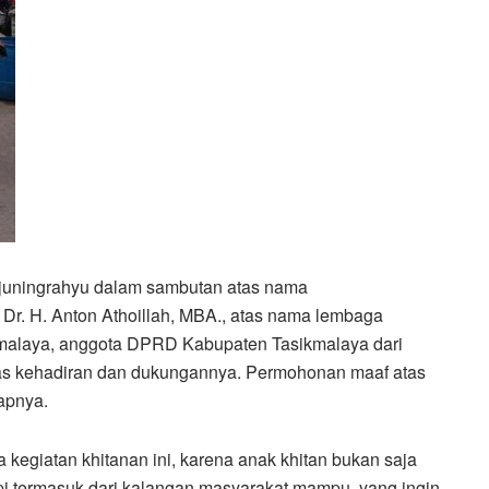
rjuningrahyu dalam sambutan atas nama
Dr. H. Anton Athoillah, MBA., atas nama lembaga
kmalaya, anggota DPRD Kabupaten Tasikmalaya dari
tas kehadiran dan dukungannya. Permohonan maaf atas
apnya.
ma kegiatan khitanan ini, karena anak khitan bukan saja
pi termasuk dari kalangan masyarakat mampu, yang ingin