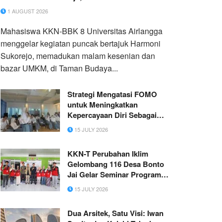
1 AUGUST 2026
Mahasiswa KKN-BBK 8 Universitas Airlangga
menggelar kegiatan puncak bertajuk Harmoni
Sukorejo, memadukan malam kesenian dan
bazar UMKM, di Taman Budaya...
Strategi Mengatasi FOMO
untuk Meningkatkan
Kepercayaan Diri Sebagai
Upaya Pengembangan SDM
15 JULY 2026
Siswa/i SMK Atlantis Plus
KKN-T Perubahan Iklim
Gelombang 116 Desa Bonto
Jai Gelar Seminar Program
Kerja, Dorong Inovasi
15 JULY 2026
Adaptasi dan Mitigasi
Perubahan Iklim
Dua Arsitek, Satu Visi: Iwan