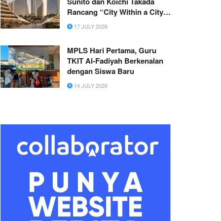
Sunito dan Koichi Takada
Rancang “City Within a City”
Baru untuk Sydney
17 JULY 2026
MPLS Hari Pertama, Guru
TKIT Al-Fadiyah Berkenalan
dengan Siswa Baru
14 JULY 2026