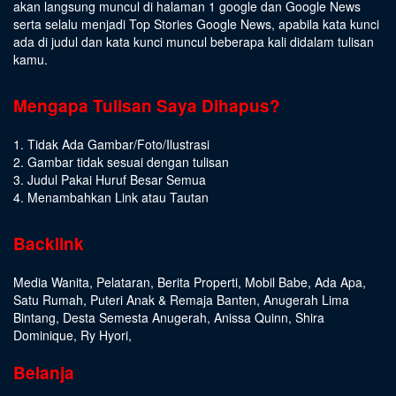
akan langsung muncul di halaman 1 google dan Google News
serta selalu menjadi Top Stories Google News, apabila kata kunci
ada di judul dan kata kunci muncul beberapa kali didalam tulisan
kamu.
Mengapa Tulisan Saya Dihapus?
1. Tidak Ada Gambar/Foto/Ilustrasi
2. Gambar tidak sesuai dengan tulisan
3. Judul Pakai Huruf Besar Semua
4. Menambahkan Link atau Tautan
Backlink
Media Wanita
,
Pelataran
,
Berita Properti
,
Mobil Babe
,
Ada Apa
,
Satu Rumah
,
Puteri Anak & Remaja Banten
,
Anugerah Lima
Bintang
,
Desta Semesta Anugerah
,
Anissa Quinn
,
Shira
Dominique
,
Ry Hyori
,
Belanja