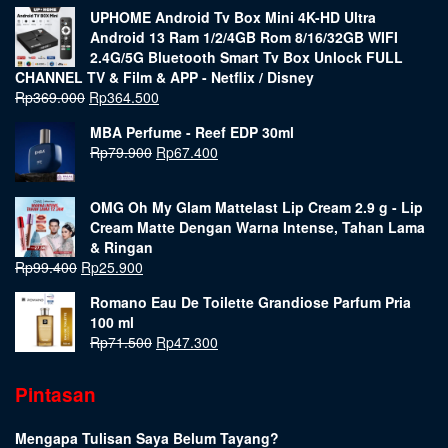
UPHOME Android Tv Box Mini 4K-HD Ultra
Android 13 Ram 1/2/4GB Rom 8/16/32GB WIFI
2.4G/5G Bluetooth Smart Tv Box Unlock FULL
CHANNEL TV & Film & APP - Netflix / Disney
Rp
369.000
Rp
364.500
MBA Perfume - Reef EDP 30ml
Rp
79.900
Rp
67.400
OMG Oh My Glam Mattelast Lip Cream 2.9 g - Lip
Cream Matte Dengan Warna Intense, Tahan Lama
& Ringan
Rp
99.400
Rp
25.900
Romano Eau De Toilette Grandiose Parfum Pria
100 ml
Rp
71.500
Rp
47.300
Pintasan
Mengapa Tulisan Saya Belum Tayang?