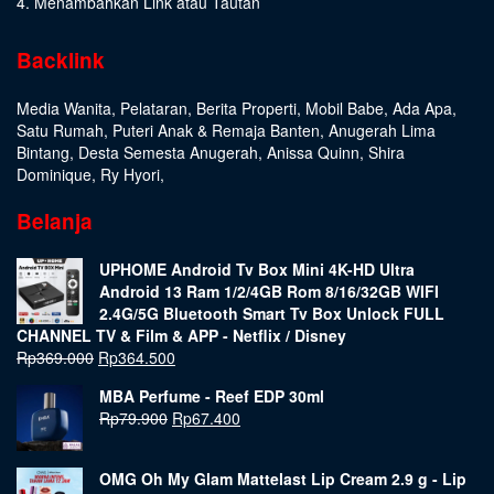
4. Menambahkan Link atau Tautan
Backlink
Media Wanita
,
Pelataran
,
Berita Properti
,
Mobil Babe
,
Ada Apa
,
Satu Rumah
,
Puteri Anak & Remaja Banten
,
Anugerah Lima
Bintang
,
Desta Semesta Anugerah
,
Anissa Quinn
,
Shira
Dominique
,
Ry Hyori
,
Belanja
UPHOME Android Tv Box Mini 4K-HD Ultra
Android 13 Ram 1/2/4GB Rom 8/16/32GB WIFI
2.4G/5G Bluetooth Smart Tv Box Unlock FULL
CHANNEL TV & Film & APP - Netflix / Disney
Rp
369.000
Rp
364.500
MBA Perfume - Reef EDP 30ml
Rp
79.900
Rp
67.400
OMG Oh My Glam Mattelast Lip Cream 2.9 g - Lip