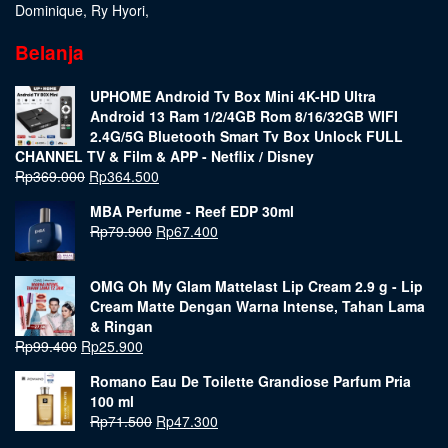
Dominique
,
Ry Hyori
,
Belanja
UPHOME Android Tv Box Mini 4K-HD Ultra
Android 13 Ram 1/2/4GB Rom 8/16/32GB WIFI
2.4G/5G Bluetooth Smart Tv Box Unlock FULL
CHANNEL TV & Film & APP - Netflix / Disney
Rp
369.000
Rp
364.500
MBA Perfume - Reef EDP 30ml
Rp
79.900
Rp
67.400
OMG Oh My Glam Mattelast Lip Cream 2.9 g - Lip
Cream Matte Dengan Warna Intense, Tahan Lama
& Ringan
Rp
99.400
Rp
25.900
Romano Eau De Toilette Grandiose Parfum Pria
100 ml
Rp
71.500
Rp
47.300