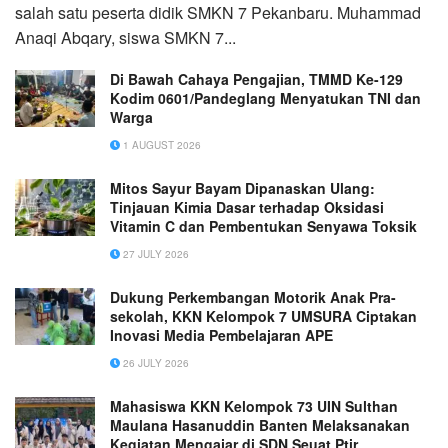
salah satu peserta didik SMKN 7 Pekanbaru. Muhammad
Anaqi Abqary, siswa SMKN 7...
Di Bawah Cahaya Pengajian, TMMD Ke-129
Kodim 0601/Pandeglang Menyatukan TNI dan
Warga
1 AUGUST 2026
Mitos Sayur Bayam Dipanaskan Ulang:
Tinjauan Kimia Dasar terhadap Oksidasi
Vitamin C dan Pembentukan Senyawa Toksik
27 JULY 2026
Dukung Perkembangan Motorik Anak Pra-
sekolah, KKN Kelompok 7 UMSURA Ciptakan
Inovasi Media Pembelajaran APE
26 JULY 2026
Mahasiswa KKN Kelompok 73 UIN Sulthan
Maulana Hasanuddin Banten Melaksanakan
Kegiatan Mengajar di SDN Seuat Ptir