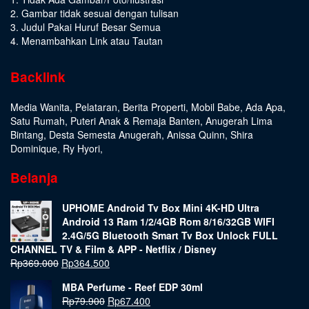
2. Gambar tidak sesuai dengan tulisan
3. Judul Pakai Huruf Besar Semua
4. Menambahkan Link atau Tautan
Backlink
Media Wanita
,
Pelataran
,
Berita Properti
,
Mobil Babe
,
Ada Apa
,
Satu Rumah
,
Puteri Anak & Remaja Banten
,
Anugerah Lima
Bintang
,
Desta Semesta Anugerah
,
Anissa Quinn
,
Shira
Dominique
,
Ry Hyori
,
Belanja
UPHOME Android Tv Box Mini 4K-HD Ultra
Android 13 Ram 1/2/4GB Rom 8/16/32GB WIFI
2.4G/5G Bluetooth Smart Tv Box Unlock FULL
CHANNEL TV & Film & APP - Netflix / Disney
Rp
369.000
Rp
364.500
MBA Perfume - Reef EDP 30ml
Rp
79.900
Rp
67.400