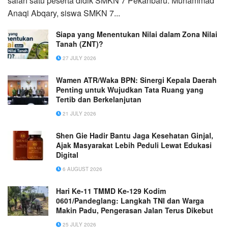
salah satu peserta didik SMKN 7 Pekanbaru. Muhammad
Anaqi Abqary, siswa SMKN 7...
Siapa yang Menentukan Nilai dalam Zona Nilai
Tanah (ZNT)?
27 JULY 2026
Wamen ATR/Waka BPN: Sinergi Kepala Daerah
Penting untuk Wujudkan Tata Ruang yang
Tertib dan Berkelanjutan
21 JULY 2026
Shen Gie Hadir Bantu Jaga Kesehatan Ginjal,
Ajak Masyarakat Lebih Peduli Lewat Edukasi
Digital
6 AUGUST 2026
Hari Ke-11 TMMD Ke-129 Kodim
0601/Pandeglang: Langkah TNI dan Warga
Makin Padu, Pengerasan Jalan Terus Dikebut
25 JULY 2026