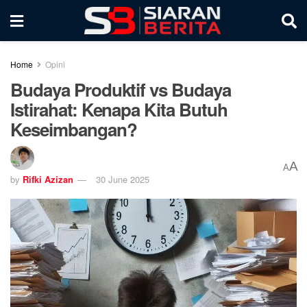
Home
Opini
Budaya Produktif vs Budaya
Istirahat: Kenapa Kita Butuh
Keseimbangan?
A
A
by
Rifki Azizan
30 June 2025