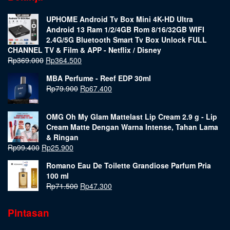
UPHOME Android Tv Box Mini 4K-HD Ultra
Android 13 Ram 1/2/4GB Rom 8/16/32GB WIFI
2.4G/5G Bluetooth Smart Tv Box Unlock FULL
CHANNEL TV & Film & APP - Netflix / Disney
Rp
369.000
Rp
364.500
MBA Perfume - Reef EDP 30ml
Rp
79.900
Rp
67.400
OMG Oh My Glam Mattelast Lip Cream 2.9 g - Lip
Cream Matte Dengan Warna Intense, Tahan Lama
& Ringan
Rp
99.400
Rp
25.900
Romano Eau De Toilette Grandiose Parfum Pria
100 ml
Rp
71.500
Rp
47.300
Pintasan