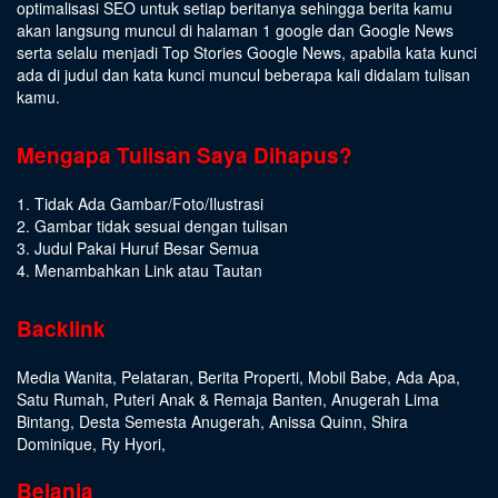
optimalisasi SEO untuk setiap beritanya sehingga berita kamu
akan langsung muncul di halaman 1 google dan Google News
serta selalu menjadi Top Stories Google News, apabila kata kunci
ada di judul dan kata kunci muncul beberapa kali didalam tulisan
kamu.
Mengapa Tulisan Saya Dihapus?
1. Tidak Ada Gambar/Foto/Ilustrasi
2. Gambar tidak sesuai dengan tulisan
3. Judul Pakai Huruf Besar Semua
4. Menambahkan Link atau Tautan
Backlink
Media Wanita
,
Pelataran
,
Berita Properti
,
Mobil Babe
,
Ada Apa
,
Satu Rumah
,
Puteri Anak & Remaja Banten
,
Anugerah Lima
Bintang
,
Desta Semesta Anugerah
,
Anissa Quinn
,
Shira
Dominique
,
Ry Hyori
,
Belanja