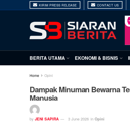
KIRIM PRESS RELEASE
CONTACT US
BERITA UTAMA
EKONOMI & BISNIS
Home
Opini
Dampak Minuman Bewarna Te
Manusia
by
JENI SAPIRA
3 June 2026
in
Opini