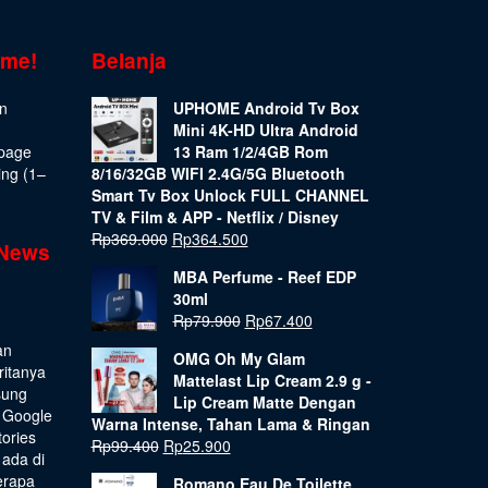
ome!
Belanja
on
UPHOME Android Tv Box
Mini 4K-HD Ultra Android
epage
13 Ram 1/2/4GB Rom
ing (1–
8/16/32GB WIFI 2.4G/5G Bluetooth
Smart Tv Box Unlock FULL CHANNEL
TV & Film & APP - Netflix / Disney
Rp
369.000
Rp
364.500
 News
MBA Perfume - Reef EDP
30ml
Rp
79.900
Rp
67.400
an
OMG Oh My Glam
ritanya
Mattelast Lip Cream 2.9 g -
sung
Lip Cream Matte Dengan
 Google
Warna Intense, Tahan Lama & Ringan
tories
Rp
99.400
Rp
25.900
 ada di
erapa
Romano Eau De Toilette