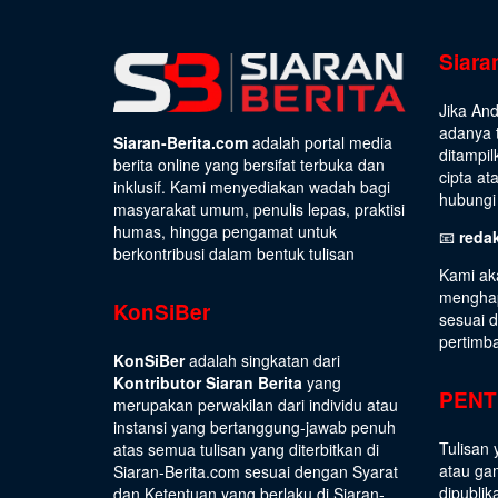
Siara
Jika An
adanya t
Siaran-Berita.com
adalah portal media
ditampil
berita online yang bersifat terbuka dan
cipta at
inklusif. Kami menyediakan wadah bagi
hubungi 
masyarakat umum, penulis lepas, praktisi
humas, hingga pengamat untuk
📧
reda
berkontribusi dalam bentuk tulisan
Kami ak
menghap
KonSiBer
sesuai 
pertimb
KonSiBer
adalah singkatan dari
Kontributor Siaran Berita
yang
PENT
merupakan perwakilan dari individu atau
instansi yang bertanggung-jawab penuh
Tulisan 
atas semua tulisan yang diterbitkan di
atau gam
Siaran-Berita.com sesuai dengan
Syarat
dipublik
dan Ketentuan
yang berlaku di Siaran-