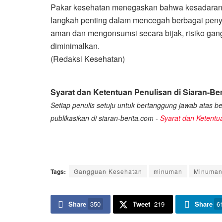
Pakar kesehatan menegaskan bahwa kesadaran 
langkah penting dalam mencegah berbagai penya
aman dan mengonsumsi secara bijak, risiko ga
diminimalkan.
(Redaksi Kesehatan)
Syarat dan Ketentuan Penulisan di Siaran-Ber
Setiap penulis setuju untuk bertanggung jawab atas ber
publikasikan di siaran-berita.com -
Syarat dan Ketentu
Tags:
Gangguan Kesehatan
minuman
Minuman
Share
350
Tweet
219
Share
6