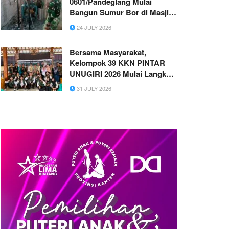
0601/Pandeglang Mulai
Bangun Sumur Bor di Masjid
Kampung Pangburangan,
24 JULY 2026
Hadirkan Harapan Air Bersih
untuk Warga
Bersama Masyarakat,
Kelompok 39 KKN PINTAR
UNUGIRI 2026 Mulai Langkah
Pengabdian di Margomulyo
31 JULY 2026