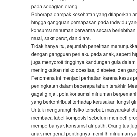
pada sebagian orang.
Beberapa dampak kesehatan yang dilaporkan antara
hingga gangguan pernapasan pada individu yang s
konsumsi minuman berwarna secara berlebihan
mual, sakit perut, dan diare.
Tidak hanya itu, sejumlah penelitian menunjuk
dengan gangguan perilaku pada anak, seperti hipe
juga menyoroti tingginya kandungan gula dalam
meningkatkan risiko obesitas, diabetes, dan ga
Fenomena ini menjadi perhatian karena kasus pen
peningkatan dalam beberapa tahun terakhir. M
gagal ginjal, pola konsumsi minuman berpemanis 
yang berkontribusi terhadap kerusakan fungsi gi
Untuk mengurangi risiko tersebut, masyarakat 
membaca label komposisi sebelum membeli prod
memperbanyak konsumsi air putih. Orang tua ju
anak mengenai pentingnya memilih minuman yan