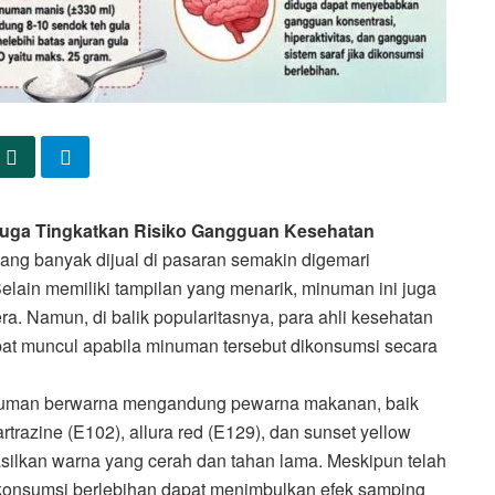
uga Tingkatkan Risiko Gangguan Kesehatan
ng banyak dijual di pasaran semakin digemari
lain memiliki tampilan yang menarik, minuman ini juga
a. Namun, di balik popularitasnya, para ahli kesehatan
at muncul apabila minuman tersebut dikonsumsi secara
minuman berwarna mengandung pewarna makanan, baik
artrazine (E102), allura red (E129), dan sunset yellow
ilkan warna yang cerah dan tahan lama. Meskipun telah
 konsumsi berlebihan dapat menimbulkan efek samping