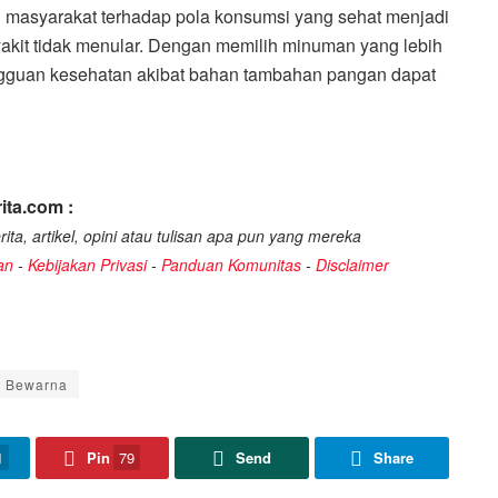
masyarakat terhadap pola konsumsi yang sehat menjadi
kit tidak menular. Dengan memilih minuman yang lebih
ngguan kesehatan akibat bahan tambahan pangan dapat
ita.com :
ita, artikel, opini atau tulisan apa pun yang mereka
an
-
Kebijakan Privasi
-
Panduan Komunitas
-
Disclaimer
 Bewarna
1
Pin
79
Send
Share