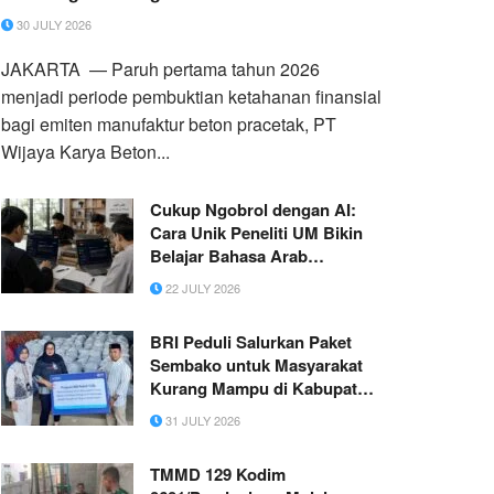
30 JULY 2026
JAKARTA — Paruh pertama tahun 2026
menjadi periode pembuktian ketahanan finansial
bagi emiten manufaktur beton pracetak, PT
Wijaya Karya Beton...
Cukup Ngobrol dengan AI:
Cara Unik Peneliti UM Bikin
Belajar Bahasa Arab
Pariwisata Terasa Seperti
22 JULY 2026
Main Game
BRI Peduli Salurkan Paket
Sembako untuk Masyarakat
Kurang Mampu di Kabupaten
Probolinggo
31 JULY 2026
TMMD 129 Kodim