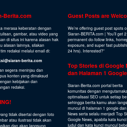
n-Berita.com
Guest Posts are Welc
da merasa keberatan dengan
We’re offering guest post spots 
ulisan, gambar, atau video yang
Siaran-BERITA.com | You’ll get 2
kan di situs ini karena alasan hak
permanent do-follow links, hom
au alasan lainnya, silakan
exposure, and super fast publish
tim redaksi melalui email di:
24 hrs).
Interested
?”
ksi@siaran-berita.com
Top Stories di Google
an segera meninjau dan
dan Halaman 1 Google
us konten yang dimaksud
dengan kebijakan dan
Siaran-Berita.com portal berita
angan redaksi.
komunitas dengan mengutamak
optimalisasi SEO untuk setiap be
ING!
sehingga berita kamu akan lang
muncul di halaman 1 google dan
News serta selalu menjadi Top S
yang tidak disertai dengan foto
Google News, apabila kata kunci
bar atau ilustrasi tidak akan
judul dan kata kunci muncul beb
asikan dan akan langsung