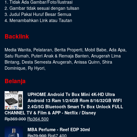
1. Tidak Ada Gambar/Foto/Ilustrasi
2. Gambar tidak sesuai dengan tulisan
3. Judul Pakai Huruf Besar Semua
4. Menambahkan Link atau Tautan
Backlink
Media Wanita
,
Pelataran
,
Berita Properti
,
Mobil Babe
,
Ada Apa
,
Satu Rumah
,
Puteri Anak & Remaja Banten
,
Anugerah Lima
Bintang
,
Desta Semesta Anugerah
,
Anissa Quinn
,
Shira
Dominique
,
Ry Hyori
,
Belanja
UPHOME Android Tv Box Mini 4K-HD Ultra
Android 13 Ram 1/2/4GB Rom 8/16/32GB WIFI
2.4G/5G Bluetooth Smart Tv Box Unlock FULL
CHANNEL TV & Film & APP - Netflix / Disney
Rp
369.000
Rp
364.500
MBA Perfume - Reef EDP 30ml
Rp
79.900
Rp
67.400