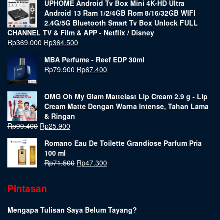
UPHOME Android Tv Box Mini 4K-HD Ultra
Android 13 Ram 1/2/4GB Rom 8/16/32GB WIFI
2.4G/5G Bluetooth Smart Tv Box Unlock FULL
CHANNEL TV & Film & APP - Netflix / Disney
Rp
369.000
Rp
364.500
MBA Perfume - Reef EDP 30ml
Rp
79.900
Rp
67.400
OMG Oh My Glam Mattelast Lip Cream 2.9 g - Lip
Cream Matte Dengan Warna Intense, Tahan Lama
& Ringan
Rp
99.400
Rp
25.900
Romano Eau De Toilette Grandiose Parfum Pria
100 ml
Rp
71.500
Rp
47.300
Pintasan
Mengapa Tulisan Saya Belum Tayang?