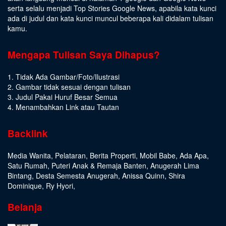
serta selalu menjadi Top Stories Google News, apabila kata kunci
ada di judul dan kata kunci muncul beberapa kali didalam tulisan
kamu.
Mengapa Tulisan Saya Dihapus?
1. Tidak Ada Gambar/Foto/Ilustrasi
2. Gambar tidak sesuai dengan tulisan
3. Judul Pakai Huruf Besar Semua
4. Menambahkan Link atau Tautan
Backlink
Media Wanita
,
Pelataran
,
Berita Properti
,
Mobil Babe
,
Ada Apa
,
Satu Rumah
,
Puteri Anak & Remaja Banten
,
Anugerah Lima
Bintang
,
Desta Semesta Anugerah
,
Anissa Quinn
,
Shira
Dominique
,
Ry Hyori
,
Belanja