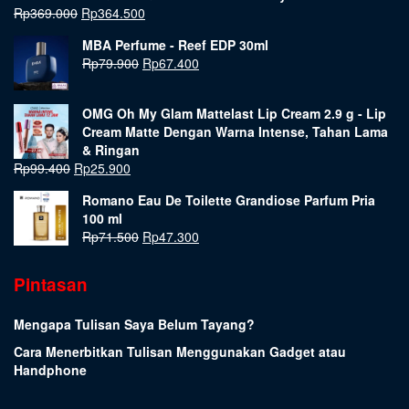
Rp
369.000
Rp
364.500
MBA Perfume - Reef EDP 30ml
Rp
79.900
Rp
67.400
OMG Oh My Glam Mattelast Lip Cream 2.9 g - Lip
Cream Matte Dengan Warna Intense, Tahan Lama
& Ringan
Rp
99.400
Rp
25.900
Romano Eau De Toilette Grandiose Parfum Pria
100 ml
Rp
71.500
Rp
47.300
Pintasan
Mengapa Tulisan Saya Belum Tayang?
Cara Menerbitkan Tulisan Menggunakan Gadget atau
Handphone