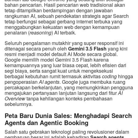
bahan pencarian. Hasil pencarian web tradisional akan
tetap ditampilkan berdampingan dengan jawaban
rangkuman AI, sebuah pendekatan strategis agar Search
tetap berfungsi sebagai gerbang internet terbuka yang
menggabungkan kekuatan web dengan kemampuan
penalaran (
reasoning
) AI terbaik.
Seluruh pengalaman mutakhir yang super responsif ini
ditenagai secara penuh oleh
Gemini 3.5 Flash
yang kini
resmi menjadi model default AI Mode secara global.
Google memilih model Gemini 3.5 Flash karena
kemampuannya yang luar biasa cepat, lebih efisien dari
segi biaya, serta sangat kuat untuk mengeksekusi
berbagai kebutuhan rumit termasuk aktivitas
coding
hingga
pengoperasian
AI agents
. Google juga membuka ruang
percakapan berkelanjutan, yang memungkinkan pengguna
mengajukan pertanyaan lanjutan langsung dari fitur
AI
Overview
tanpa kehilangan konteks pembahasan
sebelumnya.
Peta Baru Dunia Sales: Menghadapi Search
Agents dan Agentic Booking
Salah satu gebrakan teknologi paling revolusioner dalam
pembaruan besar ini adalah kehadiran
Search agents
.