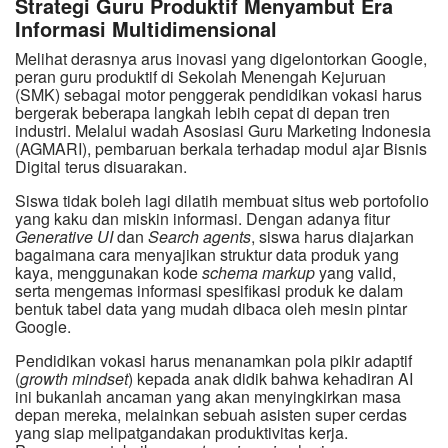
Strategi Guru Produktif Menyambut Era
Informasi Multidimensional
Melihat derasnya arus inovasi yang digelontorkan Google,
peran guru produktif di Sekolah Menengah Kejuruan
(SMK) sebagai motor penggerak pendidikan vokasi harus
bergerak beberapa langkah lebih cepat di depan tren
industri. Melalui wadah Asosiasi Guru Marketing Indonesia
(AGMARI), pembaruan berkala terhadap modul ajar Bisnis
Digital terus disuarakan.
Siswa tidak boleh lagi dilatih membuat situs web portofolio
yang kaku dan miskin informasi. Dengan adanya fitur
Generative UI
dan
Search agents
, siswa harus diajarkan
bagaimana cara menyajikan struktur data produk yang
kaya, menggunakan kode
schema markup
yang valid,
serta mengemas informasi spesifikasi produk ke dalam
bentuk tabel data yang mudah dibaca oleh mesin pintar
Google.
Pendidikan vokasi harus menanamkan pola pikir adaptif
(
growth mindset
) kepada anak didik bahwa kehadiran AI
ini bukanlah ancaman yang akan menyingkirkan masa
depan mereka, melainkan sebuah asisten super cerdas
yang siap melipatgandakan produktivitas kerja.