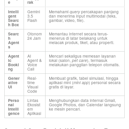
e
rak
Gemini
Memahami
percakapan panjang
Intelli
query
3.5
dan menerima input multimodal (teks,
gent
Flash
gambar, video, file).
Searc
h Box
Otonom
Memantau internet secara terus-
Searc
24 Jam
menerus di latar belakang untuk
h
melacak produk, tiket, atau properti.
Agent
s
AI
Mencari sekaligus memesan layanan
Agent
Agent &
lokal (salon,
), termasuk
ic
pet care
Voice
melakukan panggilan telepon otomatis.
Booki
Call
ng
Real-
Membuat grafik, tabel simulasi, hingga
Gener
time
aplikasi mini (
) personal secara
ative
mini app
Visual
gratis di layar.
UI
Code
Lintas
Menghubungkan data internal Gmail,
Perso
Ekosist
Google Photos, dan Calendar langsung
nal
em
ke mesin pencari.
Intelli
Aplikasi
gence