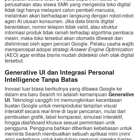
perusahaan atau siswa SMK yang mengelola toko digital
tidak lagi hanya melayani calon pembeli manusia,
melainkan akan berhadapan langsung dengan robot-robot
agen AI utusan konsumen. Jika data bisnis digital
berantakan, nomor telepon tidak valid, atau struktur
informasi produk tidak ramah terhadap algoritma pembaca
mesin, maka toko tersebut akan otomatis dilewati dan
dieliminasi oleh agen pencari Google. Pelaku usaha wajib
mempercepat adopsi strategi
Answer Engine Optimization
(AEO) agar entitas bisnis mudah dideteksi oleh otak digital
tersebut.
Generative UI dan Integrasi Personal
Intelligence Tanpa Batas
Inovasi luar biasa berikutnya yang dibawa Google ke
dalam era baru Search ini adalah kemampuan
Generative
UI
. Teknologi canggih ini memungkinkan kecerdasan
buatan Google untuk memproduksi tampilan visual
interaktif secara
real-time
di layar pencarian, mulai dari
pembuatan grafik, tabel komparasi, simulasi interaktif,
hingga
dashboard
khusus sesuai permintaan unik
pengguna. Pengguna bahkan diberikan kebebasan untuk
meminta Search membuatkan sebuah aplikasi mini (
mini
app
) sederhana untuk kebutuhan personal mereka harian,