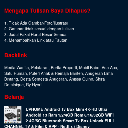
Mengapa Tulisan Saya Dihapus?
1. Tidak Ada Gambar/Foto/Ilustrasi
2. Gambar tidak sesuai dengan tulisan
3. Judul Pakai Huruf Besar Semua
4. Menambahkan Link atau Tautan
Backlink
Media Wanita
,
Pelataran
,
Berita Properti
,
Mobil Babe
,
Ada Apa
,
Satu Rumah
,
Puteri Anak & Remaja Banten
,
Anugerah Lima
Bintang
,
Desta Semesta Anugerah
,
Anissa Quinn
,
Shira
Dominique
,
Ry Hyori
,
Belanja
UPHOME Android Tv Box Mini 4K-HD Ultra
Android 13 Ram 1/2/4GB Rom 8/16/32GB WIFI
2.4G/5G Bluetooth Smart Tv Box Unlock FULL
CHANNEL TV & Film & APP - Netflix / Disney