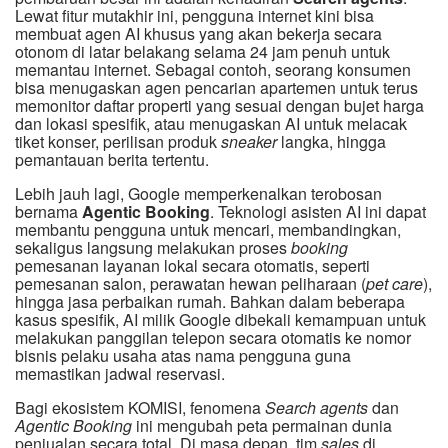
Lewat fitur mutakhir ini, pengguna internet kini bisa
membuat agen AI khusus yang akan bekerja secara
otonom di latar belakang selama 24 jam penuh untuk
memantau internet. Sebagai contoh, seorang konsumen
bisa menugaskan agen pencarian apartemen untuk terus
memonitor daftar properti yang sesuai dengan bujet harga
dan lokasi spesifik, atau menugaskan AI untuk melacak
tiket konser, perilisan produk
sneaker
langka, hingga
pemantauan berita tertentu.
Lebih jauh lagi, Google memperkenalkan terobosan
bernama
Agentic Booking
. Teknologi asisten AI ini dapat
membantu pengguna untuk mencari, membandingkan,
sekaligus langsung melakukan proses
booking
pemesanan layanan lokal secara otomatis, seperti
pemesanan salon, perawatan hewan peliharaan (
pet care
),
hingga jasa perbaikan rumah. Bahkan dalam beberapa
kasus spesifik, AI milik Google dibekali kemampuan untuk
melakukan panggilan telepon secara otomatis ke nomor
bisnis pelaku usaha atas nama pengguna guna
memastikan jadwal reservasi.
Bagi ekosistem KOMISI, fenomena
Search agents
dan
Agentic Booking
ini mengubah peta permainan dunia
penjualan secara total. Di masa depan, tim
sales
di