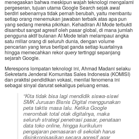
menegaskan bahwa meskipun wajah teknologi mengalami
pergeseran, tujuan utama Google Search sejak awal
berdiri sebenarnya tidak pernah berubah, yaitu membantu
setiap orang menemukan jawaban terbaik atas apa pun
yang sedang mereka pikirkan. Kehadiran AI Mode terbukti
disambut sangat agresif oleh pasar global, di mana jumlah
pengguna aktif bulanan AI Mode telah melampaui angka
satu miliar orang di seluruh dunia, dengan volume
pencarian yang terus berlipat ganda setiap kuartalnya
hingga memecahkan rekor
query
tertinggi sepanjang
sejarah Google.
Merespons lompatan teknologi ini, Ahmad Madani selaku
Sekretaris Jenderal Komunitas Sales Indonesia (KOMISI)
dan praktisi pendidikan vokasi, menilai fenomena ini
sebagai sinyal darurat sekaligus peluang emas.
“Kita tidak bisa lagi mendidik siswa-siswi
SMK Jurusan Bisnis Digital menggunakan
peta taktis masa lalu. Ketika Google
merombak total otak digitalnya, maka
seluruh strategi penetrasi pasar, penataan
data toko online, hingga kurikulum
pengajaran pemasaran di sekolah harus
disinkronisasikan secara agresif agar