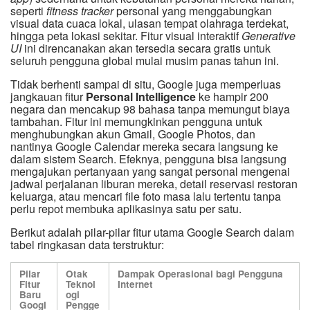
seperti
fitness tracker
personal yang menggabungkan
visual data cuaca lokal, ulasan tempat olahraga terdekat,
hingga peta lokasi sekitar. Fitur visual interaktif
Generative
UI
ini direncanakan akan tersedia secara gratis untuk
seluruh pengguna global mulai musim panas tahun ini.
Tidak berhenti sampai di situ, Google juga memperluas
jangkauan fitur
Personal Intelligence
ke hampir 200
negara dan mencakup 98 bahasa tanpa memungut biaya
tambahan. Fitur ini memungkinkan pengguna untuk
menghubungkan akun Gmail, Google Photos, dan
nantinya Google Calendar mereka secara langsung ke
dalam sistem Search. Efeknya, pengguna bisa langsung
mengajukan pertanyaan yang sangat personal mengenai
jadwal perjalanan liburan mereka, detail reservasi restoran
keluarga, atau mencari file foto masa lalu tertentu tanpa
perlu repot membuka aplikasinya satu per satu.
Berikut adalah pilar-pilar fitur utama Google Search dalam
tabel ringkasan data terstruktur:
Pilar
Otak
Dampak Operasional bagi Pengguna
Fitur
Teknol
Internet
Baru
ogi
Googl
Pengge