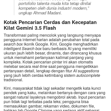
portofolio talenta muda kita tetap dinilai
kompeten oleh dunia industri modern,”
ungkap Ahmad Madani.
Kotak Pencarian Cerdas dan Kecepatan
Kilat Gemini 3.5 Flash
Transformasi paling mencolok yang langsung menyapa
pengguna internet harian adalah perubahan total pada
search box
ikonik Google. Kini, Google menghadirkan
intelligent Search box
baru berbasis AI yang memiliki
ukuran jauh lebih besar, dinamis, dan dirancang khusus
untuk memahami pertanyaan kalimat panjang yang
kompleks. Kotak pencarian pintar ini akan otomatis
melebar secara
real-time
saat pengguna mengetikkan
pertanyaan detail, lengkap dengan fitur
AI suggestions
yang jauh lebih cerdas ketimbang sistem
autocomplete
tradisional.
Kini, masyarakat tidak lagi sekadar mengetik kata kunci
pendek yang kaku, melainkan bertanya dengan cara yang
sangat natural layaknya mengobrol akrab. Input pencarian
pun tidak lagi terbatas pada teks; pengguna bisa
memasukkan gambar, rekaman video, dokumen file,
bahkan tab Google Chrome yang sedang aktif sebagai