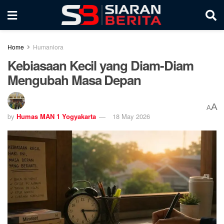
Home
Humaniora
Kebiasaan Kecil yang Diam-Diam
Mengubah Masa Depan
A
A
by
Humas MAN 1 Yogyakarta
18 May 2026