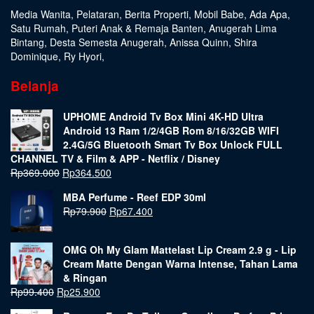
Media Wanita
,
Pelataran
,
Berita Properti
,
Mobil Babe
,
Ada Apa
,
Satu Rumah
,
Puteri Anak & Remaja Banten
,
Anugerah Lima
Bintang
,
Desta Semesta Anugerah
,
Anissa Quinn
,
Shira
Dominique
,
Ry Hyori
,
Belanja
UPHOME Android Tv Box Mini 4K-HD Ultra
Android 13 Ram 1/2/4GB Rom 8/16/32GB WIFI
2.4G/5G Bluetooth Smart Tv Box Unlock FULL
CHANNEL TV & Film & APP - Netflix / Disney
Rp
369.000
Rp
364.500
MBA Perfume - Reef EDP 30ml
Rp
79.900
Rp
67.400
OMG Oh My Glam Mattelast Lip Cream 2.9 g - Lip
Cream Matte Dengan Warna Intense, Tahan Lama
& Ringan
Rp
99.400
Rp
25.900