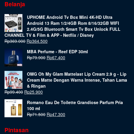
Belanja
UPHOME Android Tv Box Mini 4K-HD Ultra
Android 13 Ram 1/2/4GB Rom 8/16/32GB WIFI
2.4G/5G Bluetooth Smart Tv Box Unlock FULL
CHANNEL TV & Film & APP - Netflix / Disney
Rp
369.000
Rp
364.500
MBA Perfume - Reef EDP 30ml
Rp
79.900
Rp
67.400
OMG Oh My Glam Mattelast Lip Cream 2.9 g - Lip
Cream Matte Dengan Warna Intense, Tahan Lama
& Ringan
Rp
99.400
Rp
25.900
Romano Eau De Toilette Grandiose Parfum Pria
100 ml
Rp
71.500
Rp
47.300
Pintasan