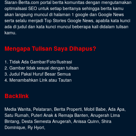
Siaran-Berita.com portal berita komunitas dengan mengutamakan
optimalisasi SEO untuk setiap beritanya sehingga berita kamu
akan langsung muncul di halaman 1 google dan Google News
serta selalu menjadi Top Stories Google News, apabila kata kunci
ada di judul dan kata kunci muncul beberapa kali didalam tulisan
kamu.
Mengapa Tulisan Saya Dihapus?
1. Tidak Ada Gambar/Foto/Ilustrasi
2. Gambar tidak sesuai dengan tulisan
3. Judul Pakai Huruf Besar Semua
4. Menambahkan Link atau Tautan
Backlink
Media Wanita
,
Pelataran
,
Berita Properti
,
Mobil Babe
,
Ada Apa
,
Satu Rumah
,
Puteri Anak & Remaja Banten
,
Anugerah Lima
Bintang
,
Desta Semesta Anugerah
,
Anissa Quinn
,
Shira
Dominique
,
Ry Hyori
,