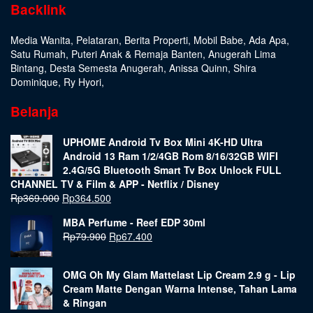
Backlink
Media Wanita
,
Pelataran
,
Berita Properti
,
Mobil Babe
,
Ada Apa
,
Satu Rumah
,
Puteri Anak & Remaja Banten
,
Anugerah Lima
Bintang
,
Desta Semesta Anugerah
,
Anissa Quinn
,
Shira
Dominique
,
Ry Hyori
,
Belanja
UPHOME Android Tv Box Mini 4K-HD Ultra
Android 13 Ram 1/2/4GB Rom 8/16/32GB WIFI
2.4G/5G Bluetooth Smart Tv Box Unlock FULL
CHANNEL TV & Film & APP - Netflix / Disney
Rp
369.000
Rp
364.500
MBA Perfume - Reef EDP 30ml
Rp
79.900
Rp
67.400
OMG Oh My Glam Mattelast Lip Cream 2.9 g - Lip
Cream Matte Dengan Warna Intense, Tahan Lama
& Ringan