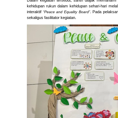
Dalam kegiatan tersebut, santri diajak memahami p
kehidupan rukun dalam kehidupan sehari-hari melal
interaktif 
“Peace and Equality Board”
. Pada pelaksa
sekaligus fasilitator kegiatan.