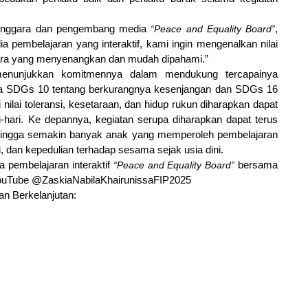
enggara dan pengembang media
 “Peace and Equality Board”
, 
 pembelajaran yang interaktif, kami ingin mengenalkan nilai 
ara yang menyenangkan dan mudah dipahami.” 
enunjukkan komitmennya dalam mendukung tercapainya 
a SDGs 10 tentang berkurangnya kesenjangan dan SDGs 16 
ilai toleransi, kesetaraan, dan hidup rukun diharapkan dapat 
i-hari. Ke depannya, kegiatan serupa diharapkan dapat terus 
ehingga semakin banyak anak yang memperoleh pembelajaran 
 dan kepedulian terhadap sesama sejak usia dini.
 pembelajaran interaktif 
“Peace and Equality Board”
 bersama 
 YouTube @ZaskiaNabilaKhairunissaFIP2025
n Berkelanjutan: