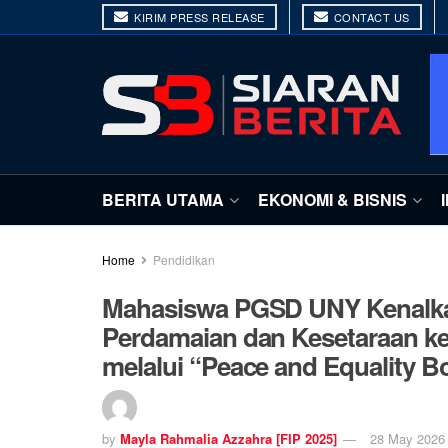
KIRIM PRESS RELEASE
CONTACT US
BERITA UTAMA
EKONOMI & BISNIS
Home
Pendidikan
Mahasiswa PGSD UNY Kenalka
Perdamaian dan Kesetaraan ke
melalui “Peace and Equality B
by
Mayla Rahmalia Azzahra [FIP 2025]
28 May 2026