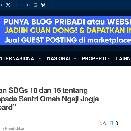
INTERNASIONAL
NASIONAL
PROPERTI
LAIN
n SDGs 10 dan 16 tentang
pada Santri Omah Ngaji Jogja
oard”
0
A
A
in
Pendidikan