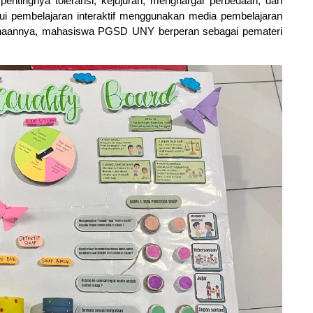
entingnya toleransi, kejujuran, menghargai perbedaan, dan 
ui pembelajaran interaktif menggunakan media pembelajaran 
naannya, mahasiswa PGSD UNY berperan sebagai pemateri 