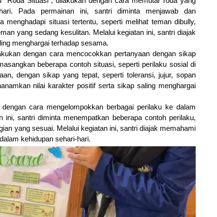
u “Roda Situasi”, dilakukan dengan cara memutar roda yang 
-hari. Pada permainan ini, santri diminta menjawab dan 
enghadapi situasi tertentu, seperti melihat teman dibully, 
 yang sedang kesulitan. Melalui kegiatan ini, santri diajak 
aling menghargai terhadap sesama.
ilakukan dengan cara mencocokkan pertanyaan dengan sikap 
asangkan beberapa contoh situasi, seperti perilaku sosial di 
n, dengan sikap yang tepat, seperti toleransi, jujur, sopan 
anamkan nilai karakter positif serta sikap saling menghargai 
kan dengan cara mengelompokkan berbagai perilaku ke dalam 
 ini, santri diminta menempatkan beberapa contoh perilaku, 
gian yang sesuai. Melalui kegiatan ini, santri diajak memahami 
 dalam kehidupan sehari-hari. 