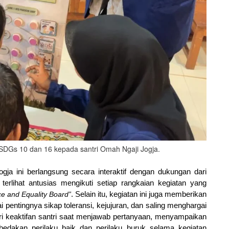
SDGs 10 dan 16 kepada santri Omah Ngaji Jogja.
gja ini berlangsung secara interaktif dengan dukungan dari 
terlihat antusias mengikuti setiap rangkaian kegiatan yang 
e and Equality Board”
. Selain itu, kegiatan ini juga memberikan 
entingnya sikap toleransi, kejujuran, dan saling menghargai 
dari keaktifan santri saat menjawab pertanyaan, menyampaikan 
akan perilaku baik dan perilaku buruk selama kegiatan 