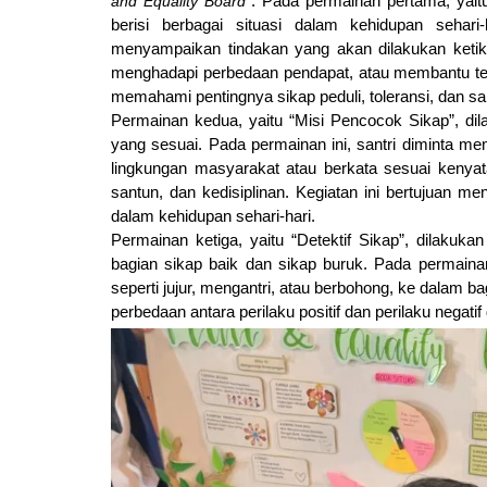
and Equality Board”
. Pada permainan pertama, yait
berisi berbagai situasi dalam kehidupan sehari
menyampaikan tindakan yang akan dilakukan ketika m
menghadapi perbedaan pendapat, atau membantu teman
memahami pentingnya sikap peduli, toleransi, dan s
Permainan kedua, yaitu “Misi Pencocok Sikap”, d
yang sesuai. Pada permainan ini, santri diminta mem
lingkungan masyarakat atau berkata sesuai kenyataa
santun, dan kedisiplinan. Kegiatan ini bertujuan men
dalam kehidupan sehari-hari.
Permainan ketiga, yaitu “Detektif Sikap”, dilaku
bagian sikap baik dan sikap buruk. Pada permainan
seperti jujur, mengantri, atau berbohong, ke dalam ba
perbedaan antara perilaku positif dan perilaku negatif