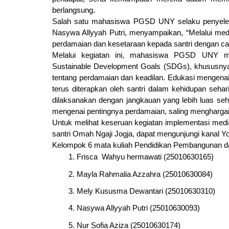
berlangsung.
Salah satu mahasiswa PGSD UNY selaku penyel
Nasywa Allyyah Putri, menyampaikan, “Melalui media
perdamaian dan kesetaraan kepada santri dengan c
Melalui kegiatan ini, mahasiswa PGSD UNY m
Sustainable Development Goals (SDGs), khususny
tentang perdamaian dan keadilan. Edukasi mengenai n
terus diterapkan oleh santri dalam kehidupan sehar
dilaksanakan dengan jangkauan yang lebih luas s
mengenai pentingnya perdamaian, saling menghargai,
Untuk melihat keseruan kegiatan implementasi media
santri Omah Ngaji Jogja, dapat mengunjungi kanal
Kelompok 6 mata kuliah Pendidikan Pembangunan da
Frisca  Wahyu hermawati (25010630165)
Mayla Rahmalia Azzahra (25010630084)
Mely Kususma Dewantari (25010630310)
Nasywa Allyyah Putri (25010630093)
Nur Sofia Aziza (25010630174)