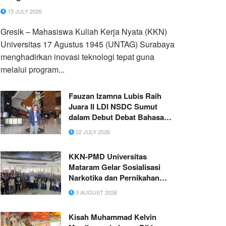
15 JULY 2026
Gresik – Mahasiswa Kuliah Kerja Nyata (KKN)
Universitas 17 Agustus 1945 (UNTAG) Surabaya
menghadirkan inovasi teknologi tepat guna
melalui program...
Fauzan Izamna Lubis Raih
Juara II LDI NSDC Sumut
dalam Debut Debat Bahasa
Inggris
22 JULY 2026
KKN-PMD Universitas
Mataram Gelar Sosialisasi
Narkotika dan Pernikahan
Dini di SMA Negeri 1 Jonggat
3 AUGUST 2026
Kisah Muhammad Kelvin