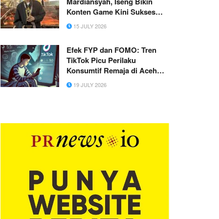
Mardiansyah, Iseng Bikin
Konten Game Kini Sukses
Raih Deretan Prestasi E-sport
15 JULY 2026
Efek FYP dan FOMO: Tren
TikTok Picu Perilaku
Konsumtif Remaja di Aceh
Singkil
19 JULY 2026