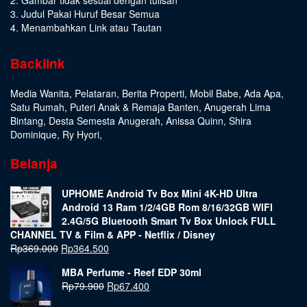
3. Judul Pakai Huruf Besar Semua
4. Menambahkan Link atau Tautan
Backlink
Media Wanita
,
Pelataran
,
Berita Properti
,
Mobil Babe
,
Ada Apa
,
Satu Rumah
,
Puteri Anak & Remaja Banten
,
Anugerah Lima
Bintang
,
Desta Semesta Anugerah
,
Anissa Quinn
,
Shira
Dominique
,
Ry Hyori
,
Belanja
UPHOME Android Tv Box Mini 4K-HD Ultra
Android 13 Ram 1/2/4GB Rom 8/16/32GB WIFI
2.4G/5G Bluetooth Smart Tv Box Unlock FULL
CHANNEL TV & Film & APP - Netflix / Disney
Rp
369.000
Rp
364.500
MBA Perfume - Reef EDP 30ml
Rp
79.900
Rp
67.400