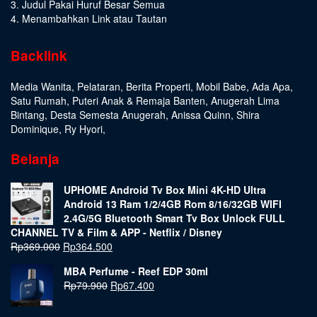
3. Judul Pakai Huruf Besar Semua
4. Menambahkan Link atau Tautan
Backlink
Media Wanita
,
Pelataran
,
Berita Properti
,
Mobil Babe
,
Ada Apa
,
Satu Rumah
,
Puteri Anak & Remaja Banten
,
Anugerah Lima
Bintang
,
Desta Semesta Anugerah
,
Anissa Quinn
,
Shira
Dominique
,
Ry Hyori
,
Belanja
UPHOME Android Tv Box Mini 4K-HD Ultra
Android 13 Ram 1/2/4GB Rom 8/16/32GB WIFI
2.4G/5G Bluetooth Smart Tv Box Unlock FULL
CHANNEL TV & Film & APP - Netflix / Disney
Rp
369.000
Rp
364.500
MBA Perfume - Reef EDP 30ml
Rp
79.900
Rp
67.400