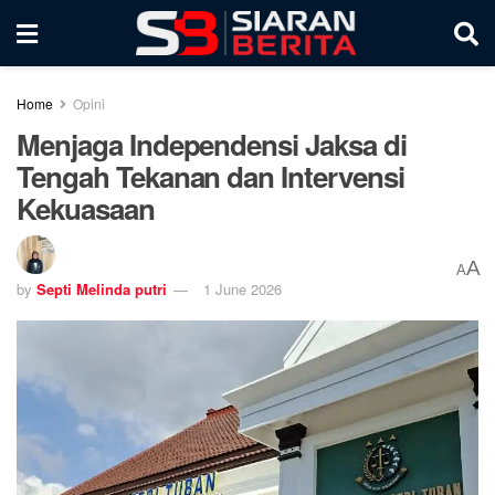
Home
Opini
Menjaga Independensi Jaksa di
Tengah Tekanan dan Intervensi
Kekuasaan
A
A
by
Septi Melinda putri
1 June 2026