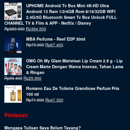
UPHOME Android Tv Box Mini 4K-HD Ultra
Android 13 Ram 1/2/4GB Rom 8/16/32GB WIFI
2.4G/5G Bluetooth Smart Tv Box Unlock FULL
CHANNEL TV & Film & APP - Netflix / Disney
Rp
369.000
Rp
364.500
MBA Perfume - Reef EDP 30ml
Rp
79.900
Rp
67.400
OMG Oh My Glam Mattelast Lip Cream 2.9 g - Lip
Cream Matte Dengan Warna Intense, Tahan Lama
& Ringan
Rp
99.400
Rp
25.900
Romano Eau De Toilette Grandiose Parfum Pria
100 ml
Rp
71.500
Rp
47.300
Pintasan
Mengapa Tulisan Saya Belum Tayang?