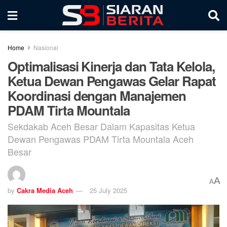
Home
Nasional
Optimalisasi Kinerja dan Tata Kelola,
Ketua Dewan Pengawas Gelar Rapat
Koordinasi dengan Manajemen
PDAM Tirta Mountala
Sekdakab Aceh Besar Dalam Kapasitas Ketua
Dewan Pengawas PDAM Tirta Mountala Aceh
Besar
A
A
by
Cakra Media Aceh
25 July 2025