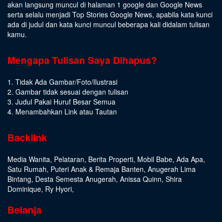
akan langsung muncul di halaman 1 google dan Google News
serta selalu menjadi Top Stories Google News, apabila kata kunci
ada di judul dan kata kunci muncul beberapa kali didalam tulisan
kamu.
Mengapa Tulisan Saya Dihapus?
1. Tidak Ada Gambar/Foto/Ilustrasi
2. Gambar tidak sesuai dengan tulisan
3. Judul Pakai Huruf Besar Semua
4. Menambahkan Link atau Tautan
Backlink
Media Wanita
,
Pelataran
,
Berita Properti
,
Mobil Babe
,
Ada Apa
,
Satu Rumah
,
Puteri Anak & Remaja Banten
,
Anugerah Lima
Bintang
,
Desta Semesta Anugerah
,
Anissa Quinn
,
Shira
Dominique
,
Ry Hyori
,
Belanja