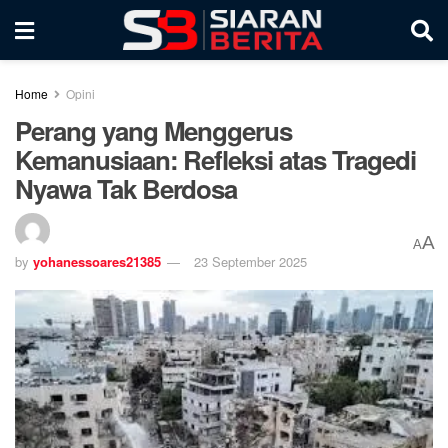
Home
Opini
Perang yang Menggerus
Kemanusiaan: Refleksi atas Tragedi
Nyawa Tak Berdosa
A
A
by
yohanessoares21385
23 September 2025