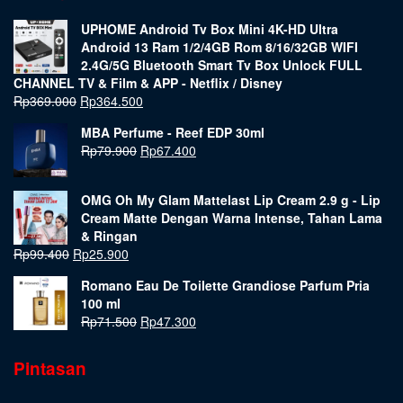
UPHOME Android Tv Box Mini 4K-HD Ultra
Android 13 Ram 1/2/4GB Rom 8/16/32GB WIFI
2.4G/5G Bluetooth Smart Tv Box Unlock FULL
CHANNEL TV & Film & APP - Netflix / Disney
Rp
369.000
Rp
364.500
MBA Perfume - Reef EDP 30ml
Rp
79.900
Rp
67.400
OMG Oh My Glam Mattelast Lip Cream 2.9 g - Lip
Cream Matte Dengan Warna Intense, Tahan Lama
& Ringan
Rp
99.400
Rp
25.900
Romano Eau De Toilette Grandiose Parfum Pria
100 ml
Rp
71.500
Rp
47.300
Pintasan