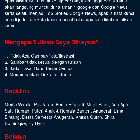
optimalisasi SEO untuk setiap beritanya sehingga berita kamu
akan langsung muncul di halaman 1 google dan Google News
serta selalu menjadi Top Stories Google News, apabila kata kunci
ada di judul dan kata kunci muncul beberapa kali didalam tulisan
kamu.
Mengapa Tulisan Saya Dihapus?
1. Tidak Ada Gambar/Foto/Ilustrasi
2. Gambar tidak sesuai dengan tulisan
3. Judul Pakai Huruf Besar Semua
4. Menambahkan Link atau Tautan
Backlink
Media Wanita
,
Pelataran
,
Berita Properti
,
Mobil Babe
,
Ada Apa
,
Satu Rumah
,
Puteri Anak & Remaja Banten
,
Anugerah Lima
Bintang
,
Desta Semesta Anugerah
,
Anissa Quinn
,
Shira
Dominique
,
Ry Hyori
,
Belanja