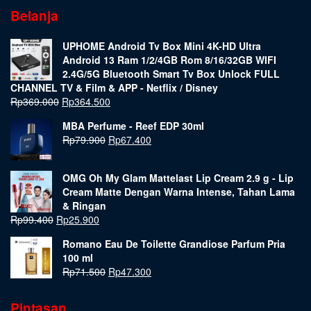
Belanja
UPHOME Android Tv Box Mini 4K-HD Ultra
Android 13 Ram 1/2/4GB Rom 8/16/32GB WIFI
2.4G/5G Bluetooth Smart Tv Box Unlock FULL
CHANNEL TV & Film & APP - Netflix / Disney
Rp
369.000
Rp
364.500
MBA Perfume - Reef EDP 30ml
Rp
79.900
Rp
67.400
OMG Oh My Glam Mattelast Lip Cream 2.9 g - Lip
Cream Matte Dengan Warna Intense, Tahan Lama
& Ringan
Rp
99.400
Rp
25.900
Romano Eau De Toilette Grandiose Parfum Pria
100 ml
Rp
71.500
Rp
47.300
Pintasan