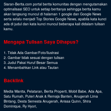
Siaran-Berita.com portal berita komunitas dengan mengutamakan
optimalisasi SEO untuk setiap beritanya sehingga berita kamu
akan langsung muncul di halaman 1 google dan Google News
serta selalu menjadi Top Stories Google News, apabila kata kunci
ada di judul dan kata kunci muncul beberapa kali didalam tulisan
kamu.
Mengapa Tulisan Saya Dihapus?
1. Tidak Ada Gambar/Foto/Ilustrasi
2. Gambar tidak sesuai dengan tulisan
3. Judul Pakai Huruf Besar Semua
4. Menambahkan Link atau Tautan
Backlink
Media Wanita
,
Pelataran
,
Berita Properti
,
Mobil Babe
,
Ada Apa
,
Satu Rumah
,
Puteri Anak & Remaja Banten
,
Anugerah Lima
Bintang
,
Desta Semesta Anugerah
,
Anissa Quinn
,
Shira
Dominique
,
Ry Hyori
,