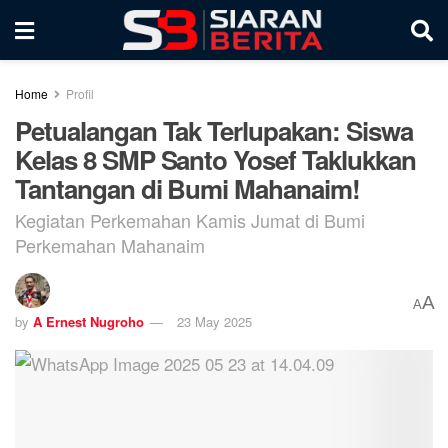
Home
Profil
Petualangan Tak Terlupakan: Siswa
Kelas 8 SMP Santo Yosef Taklukkan
Tantangan di Bumi Mahanaim!
Kegiatan Perkemahan Kamis Jumat di Bumi
Perkemahan Mahanaim
A
A
by
A Ernest Nugroho
23 May 2025