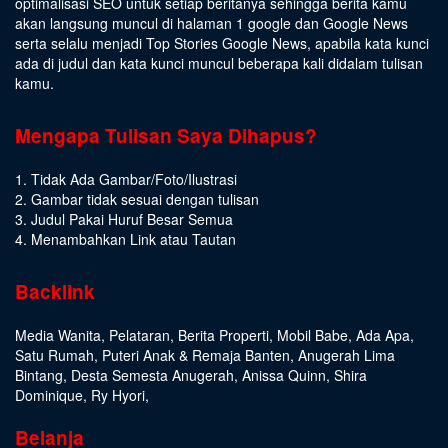
optimalisasi SEO untuk setiap beritanya sehingga berita kamu
akan langsung muncul di halaman 1 google dan Google News
serta selalu menjadi Top Stories Google News, apabila kata kunci
ada di judul dan kata kunci muncul beberapa kali didalam tulisan
kamu.
Mengapa Tulisan Saya Dihapus?
1. Tidak Ada Gambar/Foto/Ilustrasi
2. Gambar tidak sesuai dengan tulisan
3. Judul Pakai Huruf Besar Semua
4. Menambahkan Link atau Tautan
Backlink
Media Wanita
,
Pelataran
,
Berita Properti
,
Mobil Babe
,
Ada Apa
,
Satu Rumah
,
Puteri Anak & Remaja Banten
,
Anugerah Lima
Bintang
,
Desta Semesta Anugerah
,
Anissa Quinn
,
Shira
Dominique
,
Ry Hyori
,
Belanja