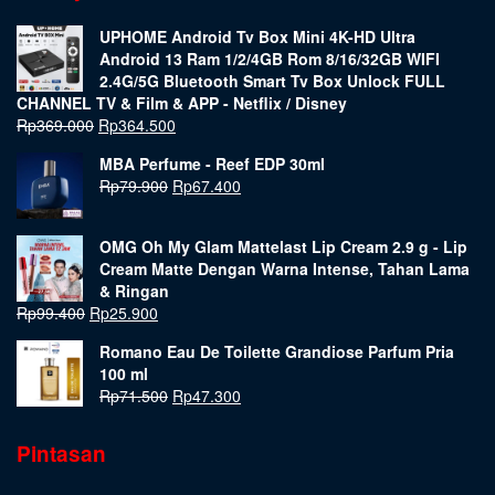
UPHOME Android Tv Box Mini 4K-HD Ultra
Android 13 Ram 1/2/4GB Rom 8/16/32GB WIFI
2.4G/5G Bluetooth Smart Tv Box Unlock FULL
CHANNEL TV & Film & APP - Netflix / Disney
Rp
369.000
Rp
364.500
MBA Perfume - Reef EDP 30ml
Rp
79.900
Rp
67.400
OMG Oh My Glam Mattelast Lip Cream 2.9 g - Lip
Cream Matte Dengan Warna Intense, Tahan Lama
& Ringan
Rp
99.400
Rp
25.900
Romano Eau De Toilette Grandiose Parfum Pria
100 ml
Rp
71.500
Rp
47.300
Pintasan