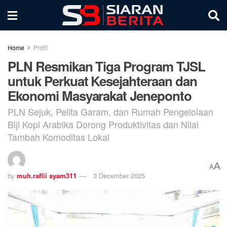
Home
Profil
PLN Resmikan Tiga Program TJSL
untuk Perkuat Kesejahteraan dan
Ekonomi Masyarakat Jeneponto
PLN Sejuk, Pelita Garam, dan Rumah Pengelolaan
Biji Kopi Arabika Dorong Produktivitas dan Nilai
Tambah Komoditas Lokal
A
A
by
muh.raflii syam311
3 December 2025