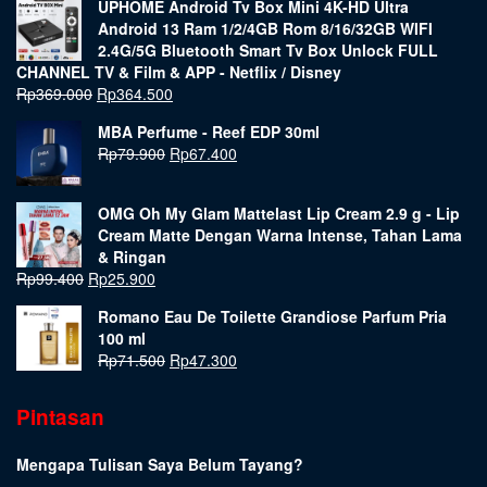
UPHOME Android Tv Box Mini 4K-HD Ultra
Android 13 Ram 1/2/4GB Rom 8/16/32GB WIFI
2.4G/5G Bluetooth Smart Tv Box Unlock FULL
CHANNEL TV & Film & APP - Netflix / Disney
Rp
369.000
Rp
364.500
MBA Perfume - Reef EDP 30ml
Rp
79.900
Rp
67.400
OMG Oh My Glam Mattelast Lip Cream 2.9 g - Lip
Cream Matte Dengan Warna Intense, Tahan Lama
& Ringan
Rp
99.400
Rp
25.900
Romano Eau De Toilette Grandiose Parfum Pria
100 ml
Rp
71.500
Rp
47.300
Pintasan
Mengapa Tulisan Saya Belum Tayang?