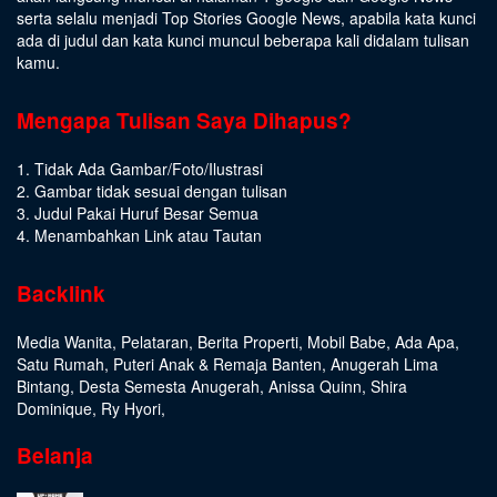
serta selalu menjadi Top Stories Google News, apabila kata kunci
ada di judul dan kata kunci muncul beberapa kali didalam tulisan
kamu.
Mengapa Tulisan Saya Dihapus?
1. Tidak Ada Gambar/Foto/Ilustrasi
2. Gambar tidak sesuai dengan tulisan
3. Judul Pakai Huruf Besar Semua
4. Menambahkan Link atau Tautan
Backlink
Media Wanita
,
Pelataran
,
Berita Properti
,
Mobil Babe
,
Ada Apa
,
Satu Rumah
,
Puteri Anak & Remaja Banten
,
Anugerah Lima
Bintang
,
Desta Semesta Anugerah
,
Anissa Quinn
,
Shira
Dominique
,
Ry Hyori
,
Belanja