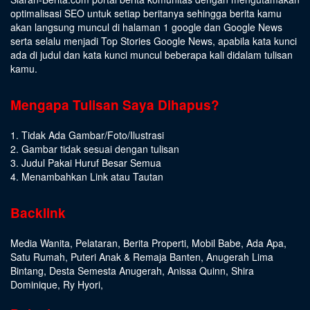
optimalisasi SEO untuk setiap beritanya sehingga berita kamu
akan langsung muncul di halaman 1 google dan Google News
serta selalu menjadi Top Stories Google News, apabila kata kunci
ada di judul dan kata kunci muncul beberapa kali didalam tulisan
kamu.
Mengapa Tulisan Saya Dihapus?
1. Tidak Ada Gambar/Foto/Ilustrasi
2. Gambar tidak sesuai dengan tulisan
3. Judul Pakai Huruf Besar Semua
4. Menambahkan Link atau Tautan
Backlink
Media Wanita
,
Pelataran
,
Berita Properti
,
Mobil Babe
,
Ada Apa
,
Satu Rumah
,
Puteri Anak & Remaja Banten
,
Anugerah Lima
Bintang
,
Desta Semesta Anugerah
,
Anissa Quinn
,
Shira
Dominique
,
Ry Hyori
,