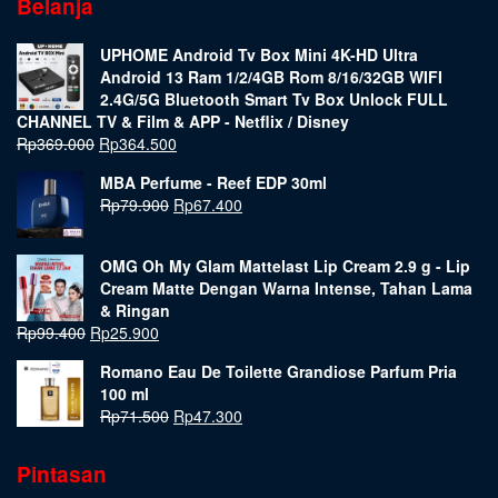
Belanja
UPHOME Android Tv Box Mini 4K-HD Ultra
Android 13 Ram 1/2/4GB Rom 8/16/32GB WIFI
2.4G/5G Bluetooth Smart Tv Box Unlock FULL
CHANNEL TV & Film & APP - Netflix / Disney
Rp
369.000
Rp
364.500
MBA Perfume - Reef EDP 30ml
Rp
79.900
Rp
67.400
OMG Oh My Glam Mattelast Lip Cream 2.9 g - Lip
Cream Matte Dengan Warna Intense, Tahan Lama
& Ringan
Rp
99.400
Rp
25.900
Romano Eau De Toilette Grandiose Parfum Pria
100 ml
Rp
71.500
Rp
47.300
Pintasan