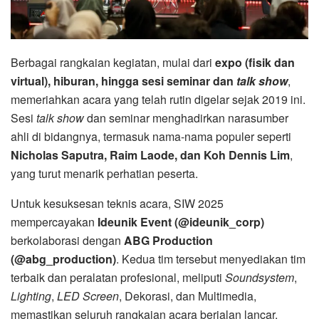
Berbagai rangkaian kegiatan, mulai dari
expo (fisik dan
virtual), hiburan, hingga sesi seminar dan
talk show
,
memeriahkan acara yang telah rutin digelar sejak 2019 ini.
Sesi
talk show
dan seminar menghadirkan narasumber
ahli di bidangnya, termasuk nama-nama populer seperti
Nicholas Saputra, Raim Laode, dan Koh Dennis Lim
,
yang turut menarik perhatian peserta.
Untuk kesuksesan teknis acara, SIW 2025
mempercayakan
Ideunik Event (@ideunik_corp)
berkolaborasi dengan
ABG Production
(@abg_production)
. Kedua tim tersebut menyediakan tim
terbaik dan peralatan profesional, meliputi
Soundsystem
,
Lighting
,
LED Screen
, Dekorasi, dan Multimedia,
memastikan seluruh rangkaian acara berjalan lancar.