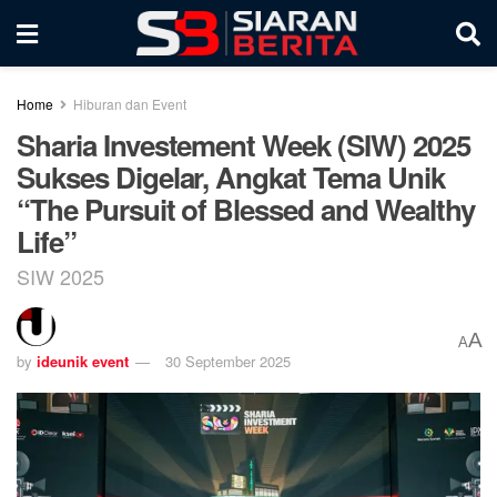
Home
Hiburan dan Event
Sharia Investement Week (SIW) 2025
Sukses Digelar, Angkat Tema Unik
“The Pursuit of Blessed and Wealthy
Life”
SIW 2025
A
A
by
ideunik event
30 September 2025