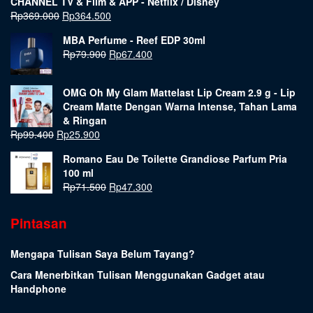
CHANNEL TV & Film & APP - Netflix / Disney
Rp
369.000
Rp
364.500
MBA Perfume - Reef EDP 30ml
Rp
79.900
Rp
67.400
OMG Oh My Glam Mattelast Lip Cream 2.9 g - Lip
Cream Matte Dengan Warna Intense, Tahan Lama
& Ringan
Rp
99.400
Rp
25.900
Romano Eau De Toilette Grandiose Parfum Pria
100 ml
Rp
71.500
Rp
47.300
Pintasan
Mengapa Tulisan Saya Belum Tayang?
Cara Menerbitkan Tulisan Menggunakan Gadget atau
Handphone