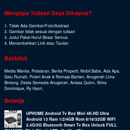
Mengapa Tulisan Saya Dihapus?
1. Tidak Ada Gambar/Foto/Ilustrasi
2. Gambar tidak sesuai dengan tulisan
3. Judul Pakai Huruf Besar Semua
4. Menambahkan Link atau Tautan
Backlink
Media Wanita
,
Pelataran
,
Berita Properti
,
Mobil Babe
,
Ada Apa
,
Satu Rumah
,
Puteri Anak & Remaja Banten
,
Anugerah Lima
Bintang
,
Desta Semesta Anugerah
,
Anissa Quinn
,
Shira
Dominique
,
Ry Hyori
,
Belanja
UPHOME Android Tv Box Mini 4K-HD Ultra
Android 13 Ram 1/2/4GB Rom 8/16/32GB WIFI
2.4G/5G Bluetooth Smart Tv Box Unlock FULL