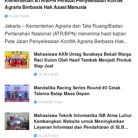
Kementerian ATR/BPN Perkuat Penyelesaian Konflik
Agraria Berbasis Hak Asasi Manusia
18 JULY 2026
Jakarta – Kementerian Agraria dan Tata Ruang/Badan
Pertanahan Nasional (ATR/BPN) menerima hasil kajian
Peta Jalan Penyelesaian Konflik Agraria Berbasis Hak...
Mahasiswa KKN Untag Surabaya Bekali Warga
Raci Kulon Olah Hasil Tambak Menjadi Produk
Siap Jual
15 JULY 2026
Mandalika Racing Series Round #3 Cetak
Talenta Balap Masa Depan
3 AUGUST 2026
Mahasiswa Teknik Informatika ISB Atma Luhur
Kembangkan Website untuk Meningkatkan
Layanan Informasi dan Pendaftaran di SLB
YPAC Pangkalpinang
22 JULY 2026