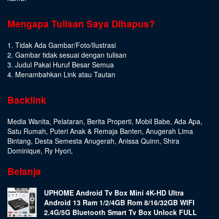
Mengapa Tulisan Saya Dihapus?
1. Tidak Ada Gambar/Foto/Ilustrasi
2. Gambar tidak sesuai dengan tulisan
3. Judul Pakai Huruf Besar Semua
4. Menambahkan Link atau Tautan
Backlink
Media Wanita
,
Pelataran
,
Berita Properti
,
Mobil Babe
,
Ada Apa
,
Satu Rumah
,
Puteri Anak & Remaja Banten
,
Anugerah Lima
Bintang
,
Desta Semesta Anugerah
,
Anissa Quinn
,
Shira
Dominique
,
Ry Hyori
,
Belanja
UPHOME Android Tv Box Mini 4K-HD Ultra
Android 13 Ram 1/2/4GB Rom 8/16/32GB WIFI
2.4G/5G Bluetooth Smart Tv Box Unlock FULL