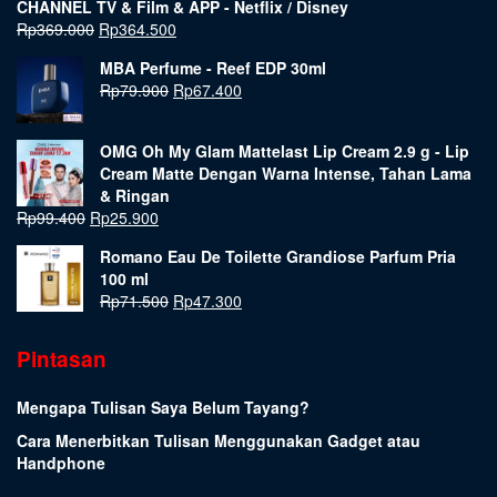
CHANNEL TV & Film & APP - Netflix / Disney
Rp
369.000
Rp
364.500
MBA Perfume - Reef EDP 30ml
Rp
79.900
Rp
67.400
OMG Oh My Glam Mattelast Lip Cream 2.9 g - Lip
Cream Matte Dengan Warna Intense, Tahan Lama
& Ringan
Rp
99.400
Rp
25.900
Romano Eau De Toilette Grandiose Parfum Pria
100 ml
Rp
71.500
Rp
47.300
Pintasan
Mengapa Tulisan Saya Belum Tayang?
Cara Menerbitkan Tulisan Menggunakan Gadget atau
Handphone