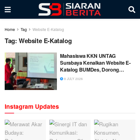
Home
Tag
Website E-Katalog
Tag:
Website E-Katalog
Mahasiswa KKN UNTAG
Surabaya Kenalkan Website E-
Katalog BUMDes, Dorong
Digitalisasi Ekonomi Desa
8 JULY 2026
Sukorejo
Instagram Updates