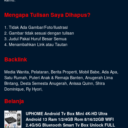
Mengapa Tulisan Saya Dihapus?
1. Tidak Ada Gambar/Foto/Ilustrasi
2. Gambar tidak sesuai dengan tulisan
3. Judul Pakai Huruf Besar Semua
4. Menambahkan Link atau Tautan
Backlink
Media Wanita
,
Pelataran
,
Berita Properti
,
Mobil Babe
,
Ada Apa
,
Satu Rumah
,
Puteri Anak & Remaja Banten
,
Anugerah Lima
Bintang
,
Desta Semesta Anugerah
,
Anissa Quinn
,
Shira
Dominique
,
Ry Hyori
,
Belanja
UPHOME Android Tv Box Mini 4K-HD Ultra
Android 13 Ram 1/2/4GB Rom 8/16/32GB WIFI
2.4G/5G Bluetooth Smart Tv Box Unlock FULL