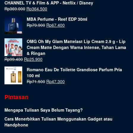
CHANNEL TV & Film & APP - Netflix / Disney
Rp
369.000
Rp
364.500
MBA Perfume - Reef EDP 30ml
Rp
79.900
Rp
67.400
OMG Oh My Glam Mattelast Lip Cream 2.9 g - Lip
Cream Matte Dengan Warna Intense, Tahan Lama
& Ringan
Rp
99.400
Rp
25.900
Romano Eau De Toilette Grandiose Parfum Pria
100 ml
Rp
71.500
Rp
47.300
Pintasan
Mengapa Tulisan Saya Belum Tayang?
Cara Menerbitkan Tulisan Menggunakan Gadget atau
Handphone