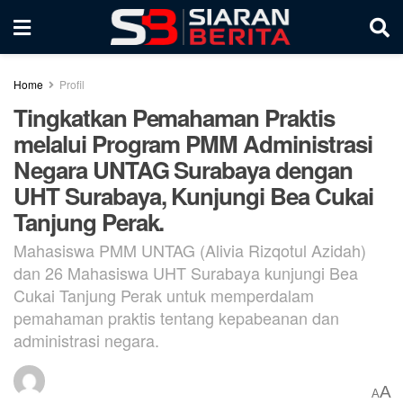
Home
Profil
Tingkatkan Pemahaman Praktis
melalui Program PMM Administrasi
Negara UNTAG Surabaya dengan
UHT Surabaya, Kunjungi Bea Cukai
Tanjung Perak.
Mahasiswa PMM UNTAG (Alivia Rizqotul Azidah)
dan 26 Mahasiswa UHT Surabaya kunjungi Bea
Cukai Tanjung Perak untuk memperdalam
pemahaman praktis tentang kepabeanan dan
administrasi negara.
A
A