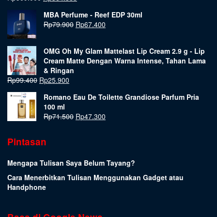
MBA Perfume - Reef EDP 30ml
Rp
79.900
Rp
67.400
OMG Oh My Glam Mattelast Lip Cream 2.9 g - Lip
Cream Matte Dengan Warna Intense, Tahan Lama
& Ringan
Rp
99.400
Rp
25.900
Romano Eau De Toilette Grandiose Parfum Pria
100 ml
Rp
71.500
Rp
47.300
Pintasan
Mengapa Tulisan Saya Belum Tayang?
Cara Menerbitkan Tulisan Menggunakan Gadget atau
Handphone