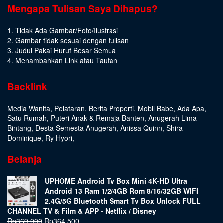
Mengapa Tulisan Saya Dihapus?
1. Tidak Ada Gambar/Foto/Ilustrasi
2. Gambar tidak sesuai dengan tulisan
3. Judul Pakai Huruf Besar Semua
4. Menambahkan Link atau Tautan
Backlink
Media Wanita
,
Pelataran
,
Berita Properti
,
Mobil Babe
,
Ada Apa
,
Satu Rumah
,
Puteri Anak & Remaja Banten
,
Anugerah Lima
Bintang
,
Desta Semesta Anugerah
,
Anissa Quinn
,
Shira
Dominique
,
Ry Hyori
,
Belanja
UPHOME Android Tv Box Mini 4K-HD Ultra
Android 13 Ram 1/2/4GB Rom 8/16/32GB WIFI
2.4G/5G Bluetooth Smart Tv Box Unlock FULL
CHANNEL TV & Film & APP - Netflix / Disney
Rp
369.000
Rp
364.500