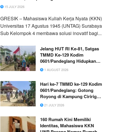
Komoditas Bernilai Ekonomi
15 JULY 2026
GRESIK – Mahasiswa Kuliah Kerja Nyata (KKN)
Universitas 17 Agustus 1945 (UNTAG) Surabaya
Sub Kelompok 4 membawa solusi inovatif bagi...
Jelang HUT RI Ke-81, Satgas
TMMD Ke-129 Kodim
0601/Pandeglang Hidupkan
Semangat Merah Putih di
1 AUGUST 2026
Desa Pasirgadung
Hari ke-7 TMMD ke-129 Kodim
0601/Pandeglang: Gotong
Royong di Kampung Ciririgi,
Membangun Jalan yang
21 JULY 2026
Menyatukan Harapan Warga
160 Rumah Kini Memiliki
Identitas, Mahasiswa KKN
UNP Pasang Nomor Rumah