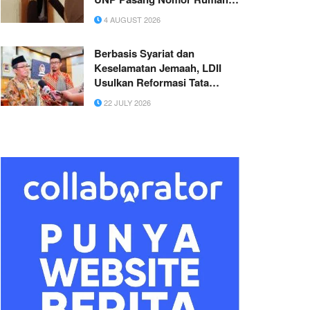
di Taratak Pasiranggai
4 AUGUST 2026
Berbasis Syariat dan
Keselamatan Jemaah, LDII
Usulkan Reformasi Tata
Kelola Ibadah Haji ke DPR RI
22 JULY 2026