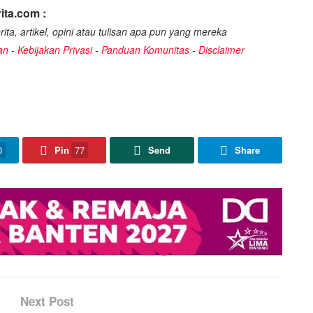
ita.com :
ita, artikel, opini atau tulisan apa pun yang mereka
an
-
Kebijakan Privasi
-
Panduan Komunitas
-
Disclaimer
0
Pin
77
Send
Share
Next Post