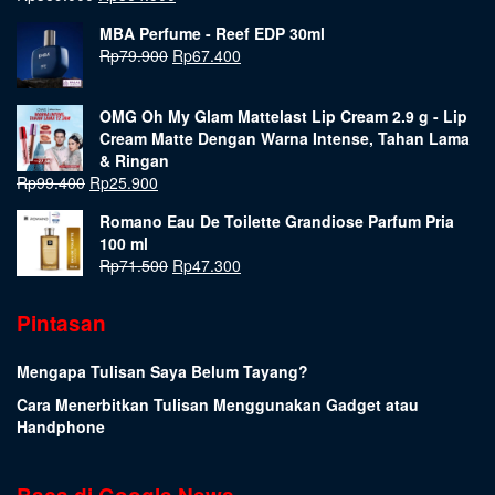
MBA Perfume - Reef EDP 30ml
Rp
79.900
Rp
67.400
OMG Oh My Glam Mattelast Lip Cream 2.9 g - Lip
Cream Matte Dengan Warna Intense, Tahan Lama
& Ringan
Rp
99.400
Rp
25.900
Romano Eau De Toilette Grandiose Parfum Pria
100 ml
Rp
71.500
Rp
47.300
Pintasan
Mengapa Tulisan Saya Belum Tayang?
Cara Menerbitkan Tulisan Menggunakan Gadget atau
Handphone