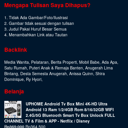
Mengapa Tulisan Saya Dihapus?
1. Tidak Ada Gambar/Foto/Ilustrasi
2. Gambar tidak sesuai dengan tulisan
3. Judul Pakai Huruf Besar Semua
4. Menambahkan Link atau Tautan
Backlink
Media Wanita
,
Pelataran
,
Berita Properti
,
Mobil Babe
,
Ada Apa
,
Satu Rumah
,
Puteri Anak & Remaja Banten
,
Anugerah Lima
Bintang
,
Desta Semesta Anugerah
,
Anissa Quinn
,
Shira
Dominique
,
Ry Hyori
,
Belanja
UPHOME Android Tv Box Mini 4K-HD Ultra
Android 13 Ram 1/2/4GB Rom 8/16/32GB WIFI
2.4G/5G Bluetooth Smart Tv Box Unlock FULL
CHANNEL TV & Film & APP - Netflix / Disney
Rp
369.000
Rp
364.500