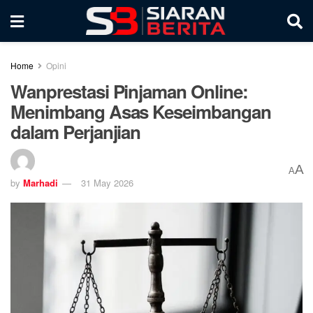
Home
Opini
Wanprestasi Pinjaman Online:
Menimbang Asas Keseimbangan
dalam Perjanjian
A
A
by
Marhadi
31 May 2026