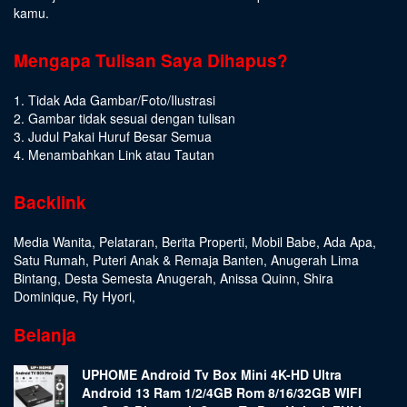
kamu.
Mengapa Tulisan Saya Dihapus?
1. Tidak Ada Gambar/Foto/Ilustrasi
2. Gambar tidak sesuai dengan tulisan
3. Judul Pakai Huruf Besar Semua
4. Menambahkan Link atau Tautan
Backlink
Media Wanita
,
Pelataran
,
Berita Properti
,
Mobil Babe
,
Ada Apa
,
Satu Rumah
,
Puteri Anak & Remaja Banten
,
Anugerah Lima
Bintang
,
Desta Semesta Anugerah
,
Anissa Quinn
,
Shira
Dominique
,
Ry Hyori
,
Belanja
UPHOME Android Tv Box Mini 4K-HD Ultra
Android 13 Ram 1/2/4GB Rom 8/16/32GB WIFI