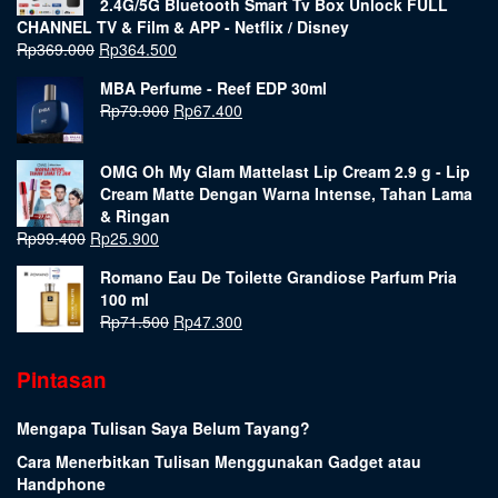
2.4G/5G Bluetooth Smart Tv Box Unlock FULL
CHANNEL TV & Film & APP - Netflix / Disney
Rp
369.000
Rp
364.500
MBA Perfume - Reef EDP 30ml
Rp
79.900
Rp
67.400
OMG Oh My Glam Mattelast Lip Cream 2.9 g - Lip
Cream Matte Dengan Warna Intense, Tahan Lama
& Ringan
Rp
99.400
Rp
25.900
Romano Eau De Toilette Grandiose Parfum Pria
100 ml
Rp
71.500
Rp
47.300
Pintasan
Mengapa Tulisan Saya Belum Tayang?
Cara Menerbitkan Tulisan Menggunakan Gadget atau
Handphone