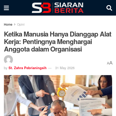
Home
Opini
Ketika Manusia Hanya Dianggap Alat
Kerja: Pentingnya Menghargai
Anggota dalam Organisasi
A
A
by
St. Zahra Pebrianingsih
31 May 2026