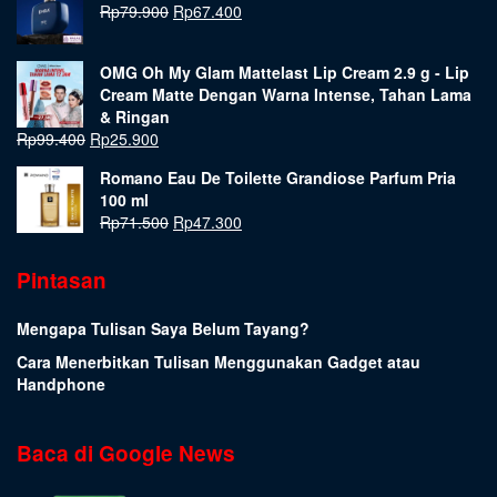
Rp
79.900
Rp
67.400
OMG Oh My Glam Mattelast Lip Cream 2.9 g - Lip
Cream Matte Dengan Warna Intense, Tahan Lama
& Ringan
Rp
99.400
Rp
25.900
Romano Eau De Toilette Grandiose Parfum Pria
100 ml
Rp
71.500
Rp
47.300
Pintasan
Mengapa Tulisan Saya Belum Tayang?
Cara Menerbitkan Tulisan Menggunakan Gadget atau
Handphone
Baca di Google News