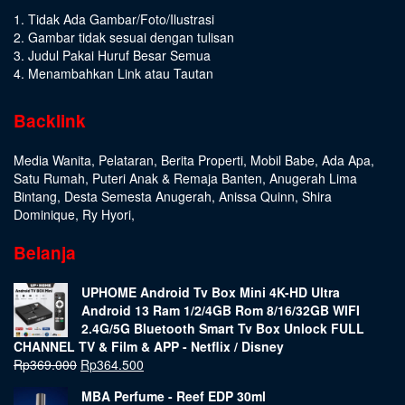
1. Tidak Ada Gambar/Foto/Ilustrasi
2. Gambar tidak sesuai dengan tulisan
3. Judul Pakai Huruf Besar Semua
4. Menambahkan Link atau Tautan
Backlink
Media Wanita
,
Pelataran
,
Berita Properti
,
Mobil Babe
,
Ada Apa
,
Satu Rumah
,
Puteri Anak & Remaja Banten
,
Anugerah Lima
Bintang
,
Desta Semesta Anugerah
,
Anissa Quinn
,
Shira
Dominique
,
Ry Hyori
,
Belanja
UPHOME Android Tv Box Mini 4K-HD Ultra
Android 13 Ram 1/2/4GB Rom 8/16/32GB WIFI
2.4G/5G Bluetooth Smart Tv Box Unlock FULL
CHANNEL TV & Film & APP - Netflix / Disney
Rp
369.000
Rp
364.500
MBA Perfume - Reef EDP 30ml