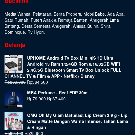
Backlink
Media Wanita
,
Pelataran
,
Berita Properti
,
Mobil Babe
,
Ada Apa
,
Satu Rumah
,
Puteri Anak & Remaja Banten
,
Anugerah Lima
Bintang
,
Desta Semesta Anugerah
,
Anissa Quinn
,
Shira
Dominique
,
Ry Hyori
,
Belanja
UPHOME Android Tv Box Mini 4K-HD Ultra
Android 13 Ram 1/2/4GB Rom 8/16/32GB WIFI
2.4G/5G Bluetooth Smart Tv Box Unlock FULL
CHANNEL TV & Film & APP - Netflix / Disney
Rp
369.000
Rp
364.500
MBA Perfume - Reef EDP 30ml
Rp
79.900
Rp
67.400
OMG Oh My Glam Mattelast Lip Cream 2.9 g - Lip
Cream Matte Dengan Warna Intense, Tahan Lama
& Ringan
Rp
99.400
Rp
25.900