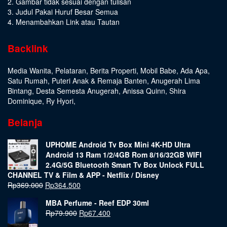
2. Gambar tidak sesuai dengan tulisan
3. Judul Pakai Huruf Besar Semua
4. Menambahkan Link atau Tautan
Backlink
Media Wanita
,
Pelataran
,
Berita Properti
,
Mobil Babe
,
Ada Apa
,
Satu Rumah
,
Puteri Anak & Remaja Banten
,
Anugerah Lima
Bintang
,
Desta Semesta Anugerah
,
Anissa Quinn
,
Shira
Dominique
,
Ry Hyori
,
Belanja
UPHOME Android Tv Box Mini 4K-HD Ultra
Android 13 Ram 1/2/4GB Rom 8/16/32GB WIFI
2.4G/5G Bluetooth Smart Tv Box Unlock FULL
CHANNEL TV & Film & APP - Netflix / Disney
Rp
369.000
Rp
364.500
MBA Perfume - Reef EDP 30ml
Rp
79.900
Rp
67.400