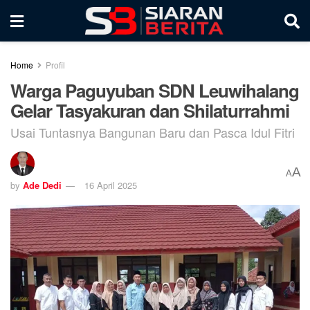
Home
Profil
Warga Paguyuban SDN Leuwihalang
Gelar Tasyakuran dan Shilaturrahmi
Usai Tuntasnya Bangunan Baru dan Pasca Idul Fitri
A
A
by
Ade Dedi
16 April 2025