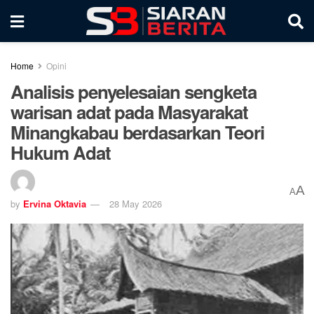
Home
Opini
Analisis penyelesaian sengketa
warisan adat pada Masyarakat
Minangkabau berdasarkan Teori
Hukum Adat
A
A
by
Ervina Oktavia
28 May 2026