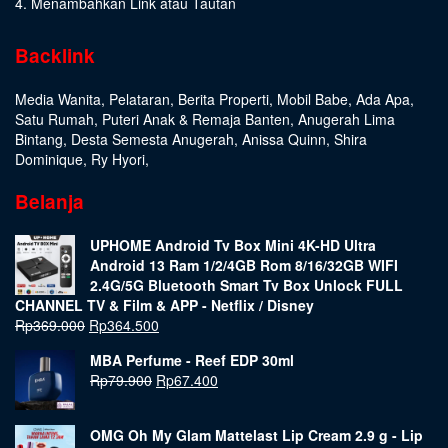
4. Menambahkan Link atau Tautan
Backlink
Media Wanita
,
Pelataran
,
Berita Properti
,
Mobil Babe
,
Ada Apa
,
Satu Rumah
,
Puteri Anak & Remaja Banten
,
Anugerah Lima
Bintang
,
Desta Semesta Anugerah
,
Anissa Quinn
,
Shira
Dominique
,
Ry Hyori
,
Belanja
UPHOME Android Tv Box Mini 4K-HD Ultra
Android 13 Ram 1/2/4GB Rom 8/16/32GB WIFI
2.4G/5G Bluetooth Smart Tv Box Unlock FULL
CHANNEL TV & Film & APP - Netflix / Disney
Rp
369.000
Rp
364.500
MBA Perfume - Reef EDP 30ml
Rp
79.900
Rp
67.400
OMG Oh My Glam Mattelast Lip Cream 2.9 g - Lip